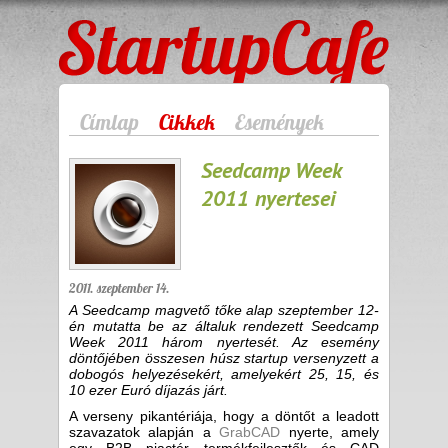
StartupCafe
Címlap
Cikkek
Események
Seedcamp Week
2011 nyertesei
2011. szeptember 14.
A Seedcamp magvető tőke alap szeptember 12-
én mutatta be az általuk rendezett Seedcamp
Week 2011 három nyertesét. Az esemény
döntőjében összesen húsz startup versenyzett a
dobogós helyezésekért, amelyekért 25, 15, és
10 ezer Euró díjazás járt.
A verseny pikantériája, hogy a döntőt a leadott
szavazatok alapján a
GrabCAD
nyerte, amely