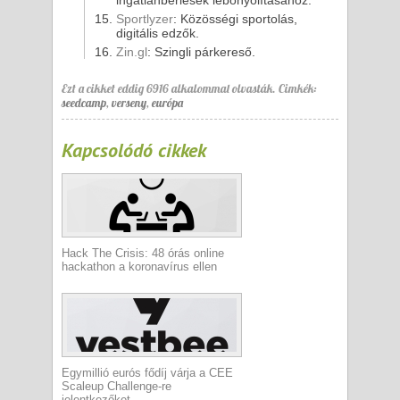
ingatlanbérlések lebonyolításához.
Sportlyzer
: Közösségi sportolás,
digitális edzők.
Zin.gl
: Szingli párkereső.
Ezt a cikket eddig 6916 alkalommal olvasták.
Cimkék:
seedcamp
,
verseny
,
európa
Kapcsolódó cikkek
Hack The Crisis: 48 órás online
hackathon a koronavírus ellen
Egymillió eurós fődíj várja a CEE
Scaleup Challenge-re
jelentkezőket