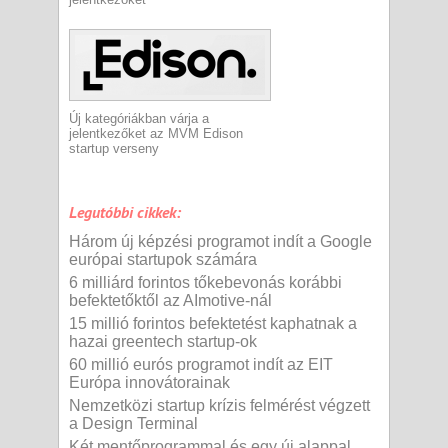
Új kategóriákban várja a
jelentkezőket az MVM Edison
startup verseny
Legutóbbi cikkek:
Három új képzési programot indít a Google
európai startupok számára
6 milliárd forintos tőkebevonás korábbi
befektetőktől az AImotive-nál
15 millió forintos befektetést kaphatnak a
hazai greentech startup-ok
60 millió eurós programot indít az EIT
Európa innovátorainak
Nemzetközi startup krízis felmérést végzett
a Design Terminal
Két mentőprogrammal és egy új alappal