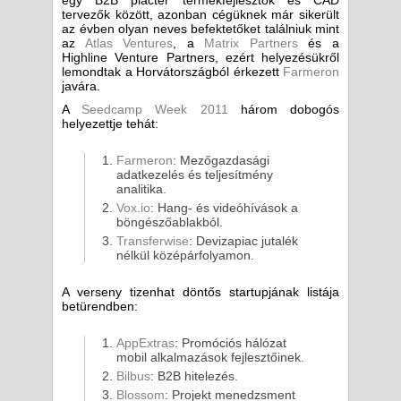
egy B2B piactér termékfejlesztők és CAD
tervezők között, azonban cégüknek már sikerült
az évben olyan neves befektetőket találniuk mint
az
Atlas Ventures
, a
Matrix Partners
és a
Highline Venture Partners, ezért helyezésükről
lemondtak a Horvátországból érkezett
Farmeron
javára.
A
Seedcamp Week 2011
három dobogós
helyezettje tehát:
Farmeron
: Mezőgazdasági
adatkezelés és teljesítmény
analitika.
Vox.io
: Hang- és videóhívások a
böngészőablakból.
Transferwise
: Devizapiac jutalék
nélkül középárfolyamon.
A verseny tizenhat döntős startupjának listája
betürendben:
AppExtras
: Promóciós hálózat
mobil alkalmazások fejlesztőinek.
Bilbus
: B2B hitelezés.
Blossom
: Projekt menedzsment