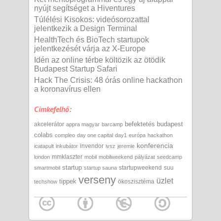
nyújt segítséget a Hiventures
Túlélési Kisokos: videósorozattal
jelentkezik a Design Terminal
HealthTech és BioTech startupok
jelentkezését várja az X-Europe
Idén az online térbe költözik az ötödik
Budapest Startup Safari
Hack The Crisis: 48 órás online hackathon
a koronavírus ellen
Cimkefelhő:
befektetés
budapest
akcelerátor
appra magyar
barcamp
colabs
compleo
day one capital
day1
európa
hackathon
konferencia
invendor
icatapult
inkubátor
ivsz
jeremie
mmklaszter
london
mobil
mobilweekend
pályázat
seedcamp
startup
startupweekend
suu
smartmobil
startup sauna
verseny
üzlet
tippek
ökoszisztéma
techshow