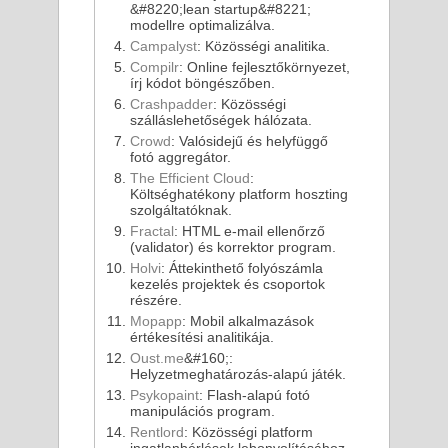
&#8220;lean startup&#8221;
modellre optimalizálva.
Campalyst
: Közösségi analitika.
Compilr
: Online fejlesztőkörnyezet,
írj kódot böngészőben.
Crashpadder
: Közösségi
szálláslehetőségek hálózata.
Crowd
: Valósidejű és helyfüggő
fotó aggregátor.
The Efficient Cloud
:
Költséghatékony platform hoszting
szolgáltatóknak.
Fractal
: HTML e-mail ellenőrző
(validator) és korrektor program.
Holvi
: Áttekinthető folyószámla
kezelés projektek és csoportok
részére.
Mopapp
: Mobil alkalmazások
értékesítési analitikája.
Oust.me
&#160;:
Helyzetmeghatározás-alapú játék.
Psykopaint
: Flash-alapú fotó
manipulációs program.
Rentlord
: Közösségi platform