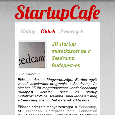
StartupCafe
Címlap
Cikkek
Események
20 startup
mutatkozott be a
Seedcamp
Budapest-en
2012. október 27.
Először érkezett Magyarországra Európa egyik
vezető accelerator programja, a Seedcamp. Az
október 25-én megrendezésre került Seedcamp
Budapest keretén belül 20 startup
mutatkozhatott be, továbbá ismerkedhetett meg
a Seedcamp mentor hálózatának 70 tagjával.
Először érkezett Magyarországra a
Seedcamp
,
az
European Entrepreneurship Foundation