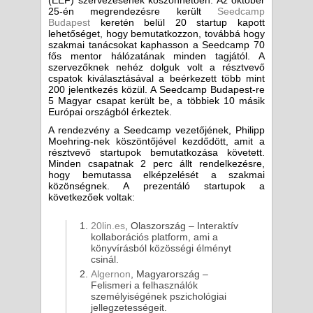
(EEF) szervezésének köszönhetően. Az október
25-én megrendezésre került
Seedcamp
Budapest
keretén belül 20 startup kapott
lehetőséget, hogy bemutatkozzon, továbbá hogy
szakmai tanácsokat kaphasson a Seedcamp 70
fős mentor hálózatának minden tagjától. A
szervezőknek nehéz dolguk volt a résztvevő
cspatok kiválasztásával a beérkezett több mint
200 jelentkezés közül. A Seedcamp Budapest-re
5 Magyar csapat került be, a többiek 10 másik
Európai országból érkeztek.
A rendezvény a Seedcamp vezetőjének, Philipp
Moehring-nek köszöntőjével kezdődött, amit a
résztvevő startupok bemutatkozása követett.
Minden csapatnak 2 perc állt rendelkezésre,
hogy bemutassa elképzelését a szakmai
közönségnek. A prezentáló startupok a
következőek voltak:
20lin.es
, Olaszország – Interaktív
kollaborációs platform, ami a
könyvírásból közösségi élményt
csinál.
Algernon
, Magyarország –
Felismeri a felhasználók
személyiségének pszichológiai
jellegzetességeit.