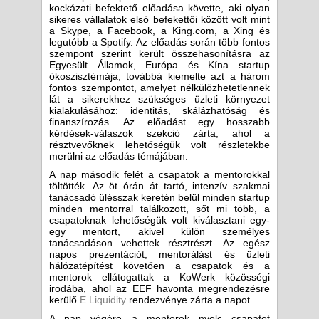
kockázati befektető előadása követte, aki olyan
sikeres vállalatok első befekettői között volt mint
a Skype, a Facebook, a King.com, a Xing és
legutóbb a Spotify. Az előadás során több fontos
szempont szerint került összehasonításra az
Egyesült Államok, Európa és Kína startup
ökoszisztémája, továbbá kiemelte azt a három
fontos szempontot, amelyet nélkülözhetetlennek
lát a sikerekhez szükséges üzleti környezet
kialakulásához: identitás, skálázhatóság és
finanszírozás. Az előadást egy hosszabb
kérdések-válaszok szekció zárta, ahol a
résztvevőknek lehetőségük volt részletekbe
merülni az előadás témájában.
A nap második felét a csapatok a mentorokkal
töltötték. Az öt órán át tartó, intenzív szakmai
tanácsadó ülésszak keretén belül minden startup
minden mentorral találkozott, sőt mi több, a
csapatoknak lehetőségük volt kiválasztani egy-
egy mentort, akivel külön személyes
tanácsadáson vehettek résztrészt. Az egész
napos prezentációt, mentorálást és üzleti
hálózatépítést követően a csapatok és a
mentorok ellátogattak a KoWerk közösségi
irodába, ahol az EEF havonta megrendezésre
kerülő
E Liquidity
rendezvénye zárta a napot.
A nap végére a mentorok nyolc csapatot