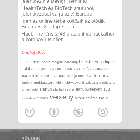
jelentkezik a Design Terminal
HealthTech és BioTech startupok
jelentkezését várja az X-Europe
Idén az online térbe költözik az ötödik
Budapest Startup Safari
Hack The Crisis: 48 órás online hackathon
a koronavírus ellen
Cimkefelhő:
befektetés
budapest
akcelerátor
appra magyar
barcamp
colabs
compleo
day one capital
day1
európa
hackathon
konferencia
invendor
icatapult
inkubátor
ivsz
jeremie
mmklaszter
london
mobil
mobilweekend
pályázat
seedcamp
startup
startupweekend
suu
smartmobil
startup sauna
verseny
üzlet
tippek
ökoszisztéma
techshow
RÓLUNK