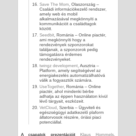
Save The Mom
, Olaszország –
Családi információkezelő rendszer,
amely web és mobil
alkalmazásával megkönnyíti a
kommunikációt a családtagok
között.
Seedbit
, Románia – Online piactér,
ami megkönnyíti hogy a
rendezvények szponzorokat
találjanak, a szponzorok pedig
támogatásra érdemes
rendezvényeket.
twingz development
, Ausztria –
Platform, amely segítségével az
energiakezelés automatizálhatóvá
válik a fogyasztók számára.
UseTogether
, Románia – Online
piactér, ahol mindenki bérbe
adhatja az éppen használaton kívül
lévő tárgyait, eszközeit.
VetCloud
, Szerbia – Ügyviteli és
egészségügyi adatkezelő plaform
állatorvosok részére, óriási piaci
potenciállal.
A csapatok prezentációit
Klaus Hommels
,