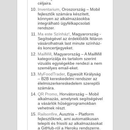
céljaira.
Inventarium
, Oroszország – Mobil
fejlesztők számára készített,
könnyen az alkalmazásokba
integrálható ügyfélkapcsolati
rendszer.
Ma este Színház!
, Magyarország -
Segítségével az érdeklődők féláron
vásárolhatnak last minute színház-
és koncertjegyeket.
MailMill
, Magyarország – A MailMill
kategorizálja és tartalom szerint
vizuális egységekbe rendezi a nem
személyes email-eket.
MyFoodTrader
, Egyesült Királyság
– B2B kereskedelmi rendszer az
élelmiszerkereskedelem szereplői
számára.
QR Promo
, Horvátország – Mobil
alkalmazás, amelynek segítségével
a vásárlók hűségprogramokban
vehetnek részt.
Railsonfire
, Ausztria – Platform
fejlesztőknek, ami automatikusan
telepíti és frissíti az alkalmazásokat
a GitHub-ról a Heroku rendszerre.