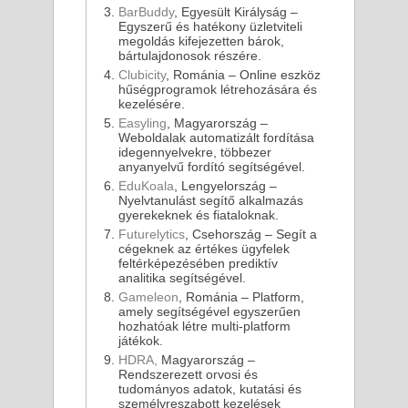
BarBuddy
, Egyesült Királyság –
Egyszerű és hatékony üzletviteli
megoldás kifejezetten bárok,
bártulajdonosok részére.
Clubicity
, Románia – Online eszköz
hűségprogramok létrehozására és
kezelésére.
Easyling
, Magyarország –
Weboldalak automatizált fordítása
idegennyelvekre, többezer
anyanyelvű fordító segítségével.
EduKoala
, Lengyelország –
Nyelvtanulást segítő alkalmazás
gyerekeknek és fiataloknak.
Futurelytics
, Csehország – Segít a
cégeknek az értékes ügyfelek
feltérképezésében prediktív
analitika segítségével.
Gameleon
, Románia – Platform,
amely segítségével egyszerűen
hozhatóak létre multi-platform
játékok.
HDRA,
Magyarország –
Rendszerezett orvosi és
tudományos adatok, kutatási és
személyreszabott kezelések