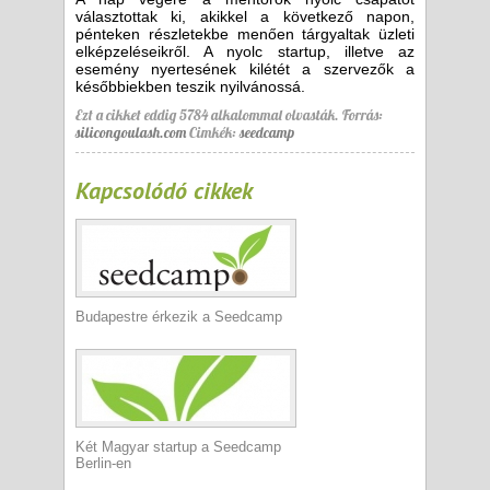
választottak ki, akikkel a következő napon,
pénteken részletekbe menően tárgyaltak üzleti
elképzeléseikről. A nyolc startup, illetve az
esemény nyertesének kilétét a szervezők a
későbbiekben teszik nyilvánossá.
Ezt a cikket eddig 5784 alkalommal olvasták.
Forrás:
silicongoulash.com
Cimkék:
seedcamp
Kapcsolódó cikkek
Budapestre érkezik a Seedcamp
Két Magyar startup a Seedcamp
Berlin-en