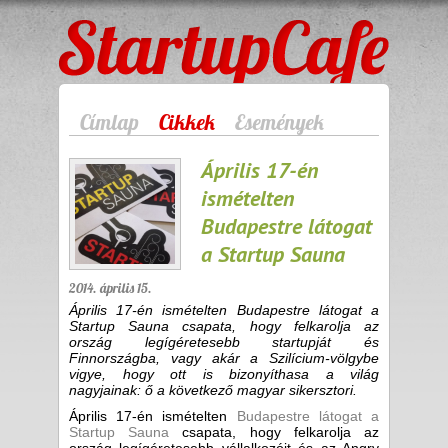
StartupCafe
Címlap
Cikkek
Események
Április 17-én
ismételten
Budapestre látogat
a Startup Sauna
2014. április 15.
Április 17-én ismételten Budapestre látogat a
Startup Sauna csapata, hogy felkarolja az
ország legígéretesebb startupját és
Finnországba, vagy akár a Szilícium-völgybe
vigye, hogy ott is bizonyíthasa a világ
nagyjainak: ő a következő magyar sikersztori.
Április 17-én ismételten
Budapestre látogat a
Startup Sauna
csapata, hogy felkarolja az