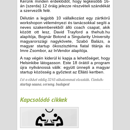
Kérünk minden érdeklődőt, hogy legkésőbb 16-
án (szerda) 12 óráig jelezze részvételi szándékát
a szervezők felé.
Délután a legjobb 10 vállalkozást egy zártkörű
workshopon véleményezi és tanácsokkal segíti a
neves szakemberekből álló coach csapat, akik
között ott lesz, David Trayford a thehub.hu
alapítója, Bognár Botond a Singularity University
magyarországi nagykövete, Szabó Balázs, a
magyar startup ökoszisztéma fiatal titánja és
Imre Zsombor, az InVendor alapítója.
A nap végén kiderül ki kapja a lehetőséget, hogy
Helsinkibe látogasson. Este 18 órától a program
újra nyilvánossá válik: együtt ünnepli a magyar
startup közösség a győztest az Ellátó kertben.
Ezt a cikket eddig 3243 alkalommal olvasták.
Cimkék:
startup sauna
,
verseny
,
budapest
Kapcsolódó cikkek