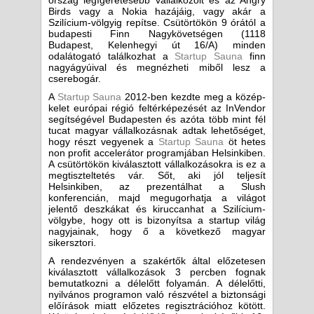
ország legígéretesebb vállalkozóit és az Angry
Birds vagy a Nokia hazájáig, vagy akár a
Szilícium-völgyig repítse. Csütörtökön 9 órától a
budapesti Finn Nagykövetségen (1118
Budapest, Kelenhegyi út 16/A) minden
odalátogató találkozhat a
Startup Sauna
finn
nagyágyúival és megnézheti miből lesz a
cserebogár.
A
Startup Sauna
2012-ben kezdte meg a közép-
kelet európai régió feltérképezését az InVendor
segítségével Budapesten és azóta több mint fél
tucat magyar vállalkozásnak adtak lehetőséget,
hogy részt vegyenek a
Startup Sauna
öt hetes
non profit accelerátor programjában Helsinkiben.
A csütörtökön kiválasztott vállalkozásokra is ez a
megtiszteltetés vár. Sőt, aki jól teljesít
Helsinkiben, az prezentálhat a Slush
konferencián, majd megugorhatja a világot
jelentő deszkákat és kiruccanhat a Szilícium-
völgybe, hogy ott is bizonyítsa a startup világ
nagyjainak, hogy ő a következő magyar
sikersztori.
A rendezvényen a szakértők által előzetesen
kiválasztott vállalkozások 3 percben fognak
bemutatkozni a délelőtt folyamán. A délelőtti,
nyilvános programon való részvétel a biztonsági
előírások miatt előzetes regisztrációhoz kötött.