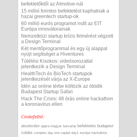
befektetőktől az AImotive-nál
15 millió forintos befektetést kaphatnak a
hazai greentech startup-ok
60 millió eurós programot indít az EIT
Európa innovátorainak
Nemzetközi startup krízis felmérést végzett
a Design Terminal
Két mentőprogrammal és egy új alappal
nyújt segítséget a Hiventures
Túlélési Kisokos: videósorozattal
jelentkezik a Design Terminal
HealthTech és BioTech startupok
jelentkezését várja az X-Europe
Idén az online térbe költözik az ötödik
Budapest Startup Safari
Hack The Crisis: 48 órás online hackathon
a koronavírus ellen
Cimkefelhő:
befektetés
budapest
akcelerátor
appra magyar
barcamp
colabs
compleo
day one capital
day1
európa
hackathon