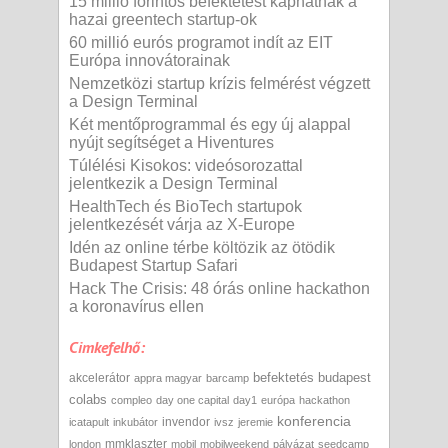
15 millió forintos befektetést kaphatnak a
hazai greentech startup-ok
60 millió eurós programot indít az EIT
Európa innovátorainak
Nemzetközi startup krízis felmérést végzett
a Design Terminal
Két mentőprogrammal és egy új alappal
nyújt segítséget a Hiventures
Túlélési Kisokos: videósorozattal
jelentkezik a Design Terminal
HealthTech és BioTech startupok
jelentkezését várja az X-Europe
Idén az online térbe költözik az ötödik
Budapest Startup Safari
Hack The Crisis: 48 órás online hackathon
a koronavírus ellen
Cimkefelhő:
befektetés
budapest
akcelerátor
appra magyar
barcamp
colabs
compleo
day one capital
day1
európa
hackathon
konferencia
invendor
icatapult
inkubátor
ivsz
jeremie
mmklaszter
london
mobil
mobilweekend
pályázat
seedcamp