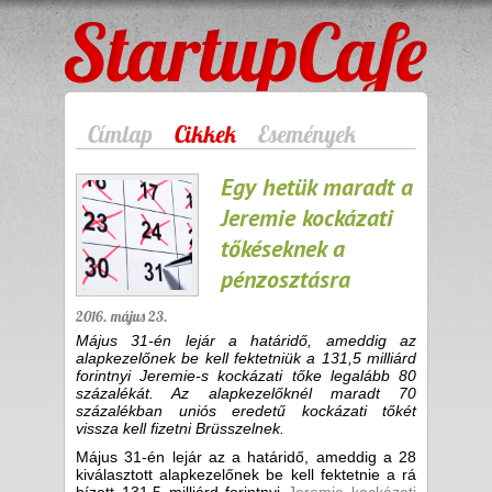
StartupCafe
Címlap
Cikkek
Események
Egy hetük maradt a
Jeremie kockázati
tőkéseknek a
pénzosztásra
2016. május 23.
Május 31-én lejár a határidő, ameddig az
alapkezelőnek be kell fektetniük a 131,5 milliárd
forintnyi Jeremie-s kockázati tőke legalább 80
százalékát. Az alapkezelőknél maradt 70
százalékban uniós eredetű kockázati tőkét
vissza kell fizetni Brüsszelnek.
Május 31-én lejár az a határidő, ameddig a 28
kiválasztott alapkezelőnek be kell fektetnie a rá