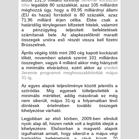
bízott 131,5 milliárd forintnyi
Jeremie kockázati
tőke
legalább 80 százalékát, azaz 105 milliárdot
méghozzá úgy, hogy a 89,95 milliárdnyi állami
(EU és hazai) forrásból is 80 százalék, azaz
71,96 milliárd érjen célba. Ebbe csak a
határidőig ténylegesen kifizetett hitelek, valamint
a pénzügyileg teljesített befektetések
számítanak bele. Az alapkezelőknél maradt
összegek unióra eső részét vissza kell fizetni
Brüsszelnek.
Április végéig több mint 280 cég kapott kockázati
tőkét, novemberi adatok szerint 101 milliárdos
összegben, vagyis 4 milliárd akkor még hiányzott
a minimális elváráshoz, ezért akkor az
eredeti
Jeremie programot meghosszabbították május
31-ig
.
Az egyes alapok teljesítménye között jelentős a
szóródás. Míg egyesek túlteljesítették a
minimális mértéket, addig másoknak ez még
nem sikerült, május 31-ig a folyamatban lévő
döntések értelmében további összegek
kihelyezése várható.
Legjobban az első körben, 2009-ben elindult
nyolc alap áll, hiszen nekik volt a legtöbb idejük a
kihelyezésre. Elsősorban a magvető alapok
izgulhatnak amiatt, hogy sikerül-e a május végi
határidőig befektetniük a rájuk bízott, 70