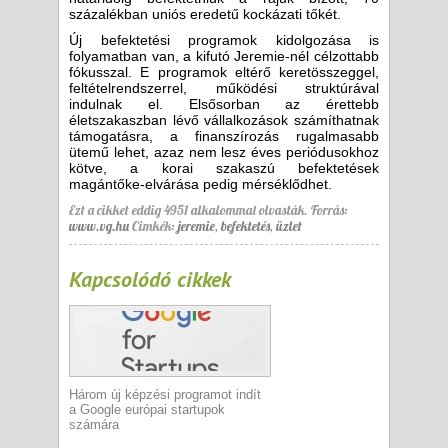
százalékban uniós eredetű kockázati tőkét.
Új befektetési programok kidolgozása is
folyamatban van, a kifutó Jeremie-nél célzottabb
fókusszal. E programok eltérő keretösszeggel,
feltételrendszerrel, működési struktúrával
indulnak el. Elsősorban az érettebb
életszakaszban lévő vállalkozások számíthatnak
támogatásra, a finanszírozás rugalmasabb
ütemű lehet, azaz nem lesz éves periódusokhoz
kötve, a korai szakaszú befektetések
magántőke-elvárása pedig mérséklődhet.
Ezt a cikket eddig 4951 alkalommal olvasták.
Forrás:
www.vg.hu
Cimkék:
jeremie
,
befektetés
,
üzlet
Kapcsolódó cikkek
Három új képzési programot indít
a Google európai startupok
számára