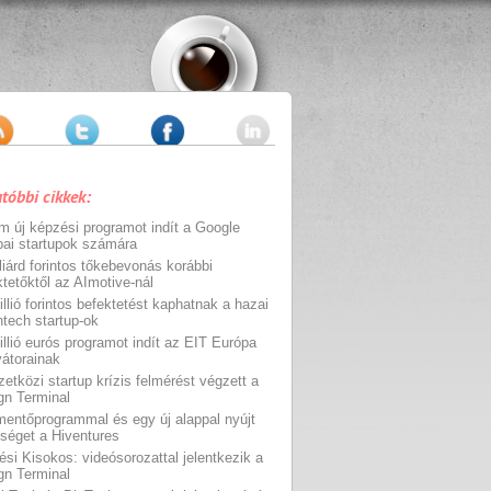
tóbbi cikkek:
m új képzési programot indít a Google
pai startupok számára
liárd forintos tőkebevonás korábbi
ktetőktől az AImotive-nál
llió forintos befektetést kaphatnak a hazai
ntech startup-ok
illió eurós programot indít az EIT Európa
vátorainak
etközi startup krízis felmérést végzett a
gn Terminal
mentőprogrammal és egy új alappal nyújt
tséget a Hiventures
ési Kisokos: videósorozattal jelentkezik a
gn Terminal