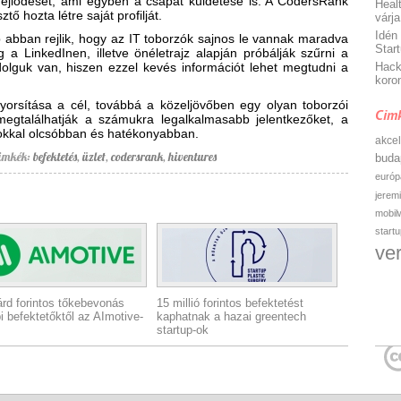
fejlődését, ami egyben a csapat küldetése is. A CodersRank
Heal
tő hozta létre saját profilját.
várj
Idén
abban rejlik, hogy az IT toborzók sajnos le vannak maradva
Start
a LinkedInen, illetve önéletrajz alapján próbálják szűrni a
dolguk van, hiszen ezzel kevés információt lehet megtudni a
Hack
koro
gyorsítása a cél, továbbá a közeljövőben egy olyan toborzói
Cimk
 megtalálhatják a számukra legalkalmasabb jelentkezőket, a
sokkal olcsóbban és hatékonyabban.
akcel
imkék:
befektetés
,
üzlet
,
codersrank
,
hiventures
buda
európ
jerem
mobil
start
ve
iárd forintos tőkebevonás
15 millió forintos befektetést
i befektetőktől az AImotive-
kaphatnak a hazai greentech
startup-ok