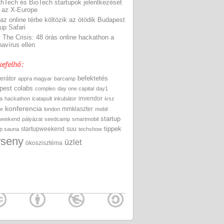
thTech és BioTech startupok jelentkezését
a az X-Europe
 az online térbe költözik az ötödik Budapest
up Safari
 The Crisis: 48 órás online hackathon a
navírus ellen
efelhő:
befektetés
erátor
appra magyar
barcamp
pest
colabs
compleo
day one capital
day1
invendor
a
hackathon
icatapult
inkubátor
ivsz
konferencia
mmklaszter
ie
london
mobil
startup
weekend
pályázat
seedcamp
smartmobil
tippek
startupweekend
suu
up sauna
techshow
rseny
üzlet
ökoszisztéma