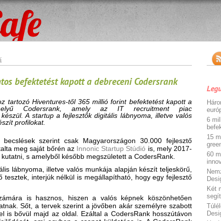
k
ntos befektetést kapott a debreceni Codersrank
Legu
tartozó Hiventures-től 365 millió forint befektetést kapott a
Háro
helyű Codersrank, amely az IT recruitment piac
euró
észül. A startup a fejlesztők digitális lábnyoma, illetve valós
6 mil
zít profilokat.
befe
15 mi
: becslések szerint csak Magyarországon 30.000 fejlesztő
gree
talta meg saját bőrén az
Innonic Startup Stúdió
is, mely 2017-
60 m
 kutatni, s amelyből később megszületett a CodersRank.
inno
tális lábnyoma, illetve valós munkája alapján készít teljeskörű,
Nemz
 tesztek, interjúk nélkül is megállapítható, hogy egy fejlesztő
Desi
Két 
segí
számára is hasznos, hiszen a valós képnek köszönhetően
atnak. Sőt, a tervek szerint a jövőben akár személyre szabott
Túlél
el is bővül majd az oldal. Ezáltal a CodersRank hosszútávon
Desi