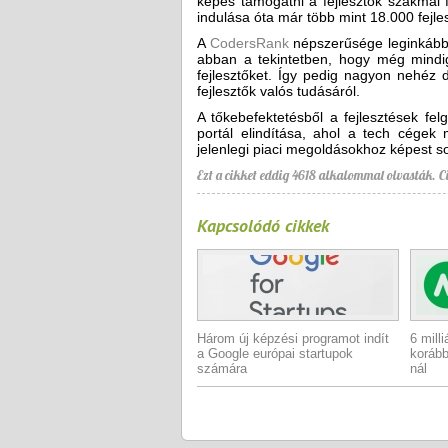
képes támogatni a fejlesztők szakmai 
indulása óta már több mint 18.000 fejlesz
A
CodersRank
népszerűsége leginkább 
abban a tekintetben, hogy még mindig 
fejlesztőket. Így pedig nagyon nehéz 
fejlesztők valós tudásáról.
A tőkebefektetésből a fejlesztések fel
portál elindítása, ahol a tech cégek
jelenlegi piaci megoldásokhoz képest 
Ezt a cikket eddig 4618 alkalommal olvasták.
C
Kapcsolódó cikkek
Három új képzési programot indít
6 mill
a Google európai startupok
korább
számára
nál