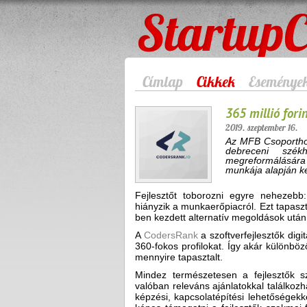
StartupCafe
Címlap
Cikkek
Eseménye
365 millió fori
2019. szeptember 16.
Az MFB Csoporthoz 
debreceni szék
megreformálására k
munkája alapján kés
Fejlesztőt toborozni egyre nehezebb
hiányzik a munkaerőpiacról. Ezt tapasz
ben kezdett alternatív megoldások után
A
CodersRank
a szoftverfejlesztők digi
360-fokos profilokat. Így akár különböző
mennyire tapasztalt.
Mindez természetesen a fejlesztők 
valóban releváns ajánlatokkal találkozh
képzési, kapcsolatépítési lehetőségekk