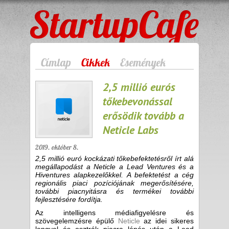
StartupCafe
Címlap
Cikkek
Események
2,5 millió eurós
tőkebevonással
erősödik tovább a
Neticle Labs
2019. október 8.
2,5 millió euró kockázati tőkebefektetésről írt alá
megállapodást a Neticle a Lead Ventures és a
Hiventures alapkezelőkkel. A befektetést a cég
regionális piaci pozíciójának megerősítésére,
további piacnyitásra és termékei további
fejlesztésére fordítja.
Az intelligens médiafigyelésre és
szövegelemzésre épülő
Neticle
az idei sikeres