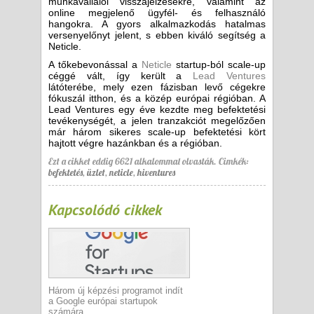
munkavállalói visszajelzésekre, valamint az
online megjelenő ügyfél- és felhasználó
hangokra. A gyors alkalmazkodás hatalmas
versenyelőnyt jelent, s ebben kiváló segítség a
Neticle.
A tőkebevonással a
Neticle
startup-ból scale-up
céggé vált, így került a
Lead Ventures
látóterébe, mely ezen fázisban levő cégekre
fókuszál itthon, és a közép európai régióban. A
Lead Ventures egy éve kezdte meg befektetési
tevékenységét, a jelen tranzakciót megelőzően
már három sikeres scale-up befektetési kört
hajtott végre hazánkban és a régióban.
Ezt a cikket eddig 6621 alkalommal olvasták.
Cimkék:
befektetés
,
üzlet
,
neticle
,
hiventures
Kapcsolódó cikkek
Három új képzési programot indít
a Google európai startupok
számára