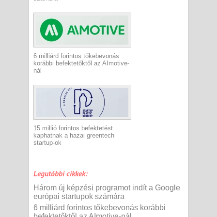
6 milliárd forintos tőkebevonás
korábbi befektetőktől az AImotive-
nál
15 millió forintos befektetést
kaphatnak a hazai greentech
startup-ok
Legutóbbi cikkek:
Három új képzési programot indít a Google
európai startupok számára
6 milliárd forintos tőkebevonás korábbi
befektetőktől az AImotive-nál