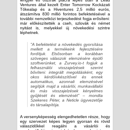
lengyel és osztrák piacra lépés után a Lead
Ventures által kezelt Enter Tomorrow Kockázati
Tőkealap és a Hiventures 2,5 millió eurós,
átszámítva 830 millió forintos befektetésével a
további nemzetközi terjeszkedést fogja erősíteni:
már előkészítették a cseh, szlovák és német
nyitást is, melyekkel új növekedési szintre
léphetnek.
"A befektetést a növekedés gyorsítása
mellett a termékeink fejlesztésére
fordítjuk. Elsősorban a korábban
szöveges válaszok elemzésére épülő
szoftverünket, a Zurvey.io-t fogjuk a
felhasználói visszajelzések szerint
bővíteni: integrált megoldásként, egy
okos kérdőívkészítővel és ennek
automatikus, azonnali elemzésével
segítjük majd a vásárlói, munkavállalói
és más visszajelzések kényelmes
gyűjtését és elemzését" – mondta
Szekeres Péter, a Neticle ügyvezetője
és társalapítója.
A versenyképesség elengedhetetlen része, hogy
egy szervezet képes legyen gyorsan és rövid
válaszidőkkel reagálni a vásárlói és