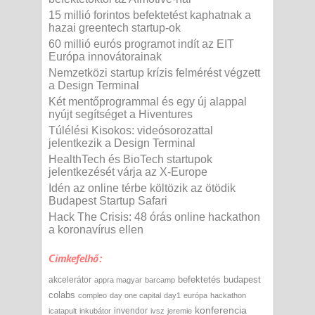
15 millió forintos befektetést kaphatnak a
hazai greentech startup-ok
60 millió eurós programot indít az EIT
Európa innovátorainak
Nemzetközi startup krízis felmérést végzett
a Design Terminal
Két mentőprogrammal és egy új alappal
nyújt segítséget a Hiventures
Túlélési Kisokos: videósorozattal
jelentkezik a Design Terminal
HealthTech és BioTech startupok
jelentkezését várja az X-Europe
Idén az online térbe költözik az ötödik
Budapest Startup Safari
Hack The Crisis: 48 órás online hackathon
a koronavírus ellen
Cimkefelhő:
befektetés
budapest
akcelerátor
appra magyar
barcamp
colabs
compleo
day one capital
day1
európa
hackathon
konferencia
invendor
icatapult
inkubátor
ivsz
jeremie