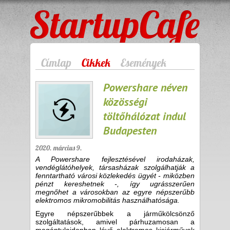
StartupCafe
Címlap
Cikkek
Események
Powershare néven
közösségi
töltőhálózat indul
Budapesten
2020. március 9.
A Powershare fejlesztésével irodaházak,
vendéglátóhelyek, társasházak szolgálhatják a
fenntartható városi közlekedés ügyét - miközben
pénzt kereshetnek -, így ugrásszerűen
megnőhet a városokban az egyre népszerűbb
elektromos mikromobilitás használhatósága.
Egyre népszerűbbek a járműkölcsönző
szolgáltatások, amivel párhuzamosan a