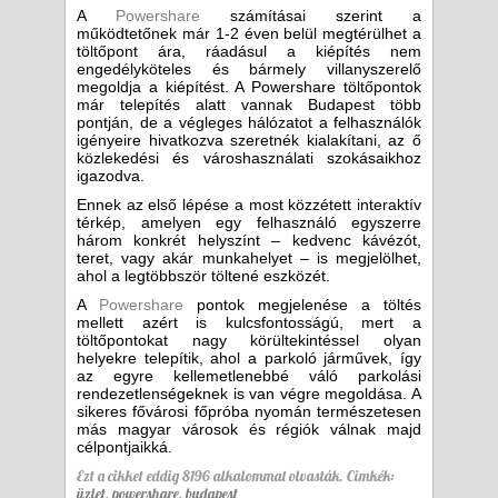
A
Powershare
számításai szerint a
működtetőnek már 1-2 éven belül megtérülhet a
töltőpont ára, ráadásul a kiépítés nem
engedélyköteles és bármely villanyszerelő
megoldja a kiépítést. A Powershare töltőpontok
már telepítés alatt vannak Budapest több
pontján, de a végleges hálózatot a felhasználók
igényeire hivatkozva szeretnék kialakítani, az ő
közlekedési és városhasználati szokásaikhoz
igazodva.
Ennek az első lépése a most közzétett interaktív
térkép, amelyen egy felhasználó egyszerre
három konkrét helyszínt – kedvenc kávézót,
teret, vagy akár munkahelyet – is megjelölhet,
ahol a legtöbbször töltené eszközét.
A
Powershare
pontok megjelenése a töltés
mellett azért is kulcsfontosságú, mert a
töltőpontokat nagy körültekintéssel olyan
helyekre telepítik, ahol a parkoló járművek, így
az egyre kellemetlenebbé váló parkolási
rendezetlenségeknek is van végre megoldása. A
sikeres fővárosi főpróba nyomán természetesen
más magyar városok és régiók válnak majd
célpontjaikká.
Ezt a cikket eddig 8196 alkalommal olvasták.
Cimkék:
üzlet
,
powershare
,
budapest