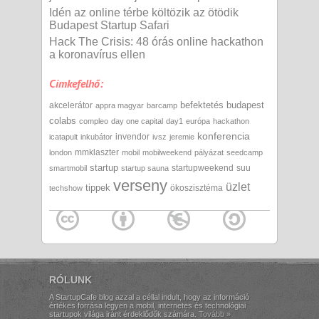
Idén az online térbe költözik az ötödik
Budapest Startup Safari
Hack The Crisis: 48 órás online hackathon
a koronavírus ellen
Cimkefelhő:
befektetés
budapest
akcelerátor
appra magyar
barcamp
colabs
compleo
day one capital
day1
európa
hackathon
konferencia
invendor
icatapult
inkubátor
ivsz
jeremie
mmklaszter
london
mobil
mobilweekend
pályázat
seedcamp
startup
startupweekend
suu
smartmobil
startup sauna
verseny
üzlet
tippek
ökoszisztéma
techshow
RÓLUNK
A StartupCafe blog azzal a céllal indult, hogy az információ
értékes forrása legyen a mobil, internetes és technológiai
startupok világa iránt érdeklődők számára.
Tovább »