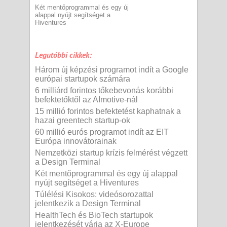
Két mentőprogrammal és egy új
alappal nyújt segítséget a
Hiventures
Legutóbbi cikkek:
Három új képzési programot indít a Google
európai startupok számára
6 milliárd forintos tőkebevonás korábbi
befektetőktől az AImotive-nál
15 millió forintos befektetést kaphatnak a
hazai greentech startup-ok
60 millió eurós programot indít az EIT
Európa innovátorainak
Nemzetközi startup krízis felmérést végzett
a Design Terminal
Két mentőprogrammal és egy új alappal
nyújt segítséget a Hiventures
Túlélési Kisokos: videósorozattal
jelentkezik a Design Terminal
HealthTech és BioTech startupok
jelentkezését várja az X-Europe