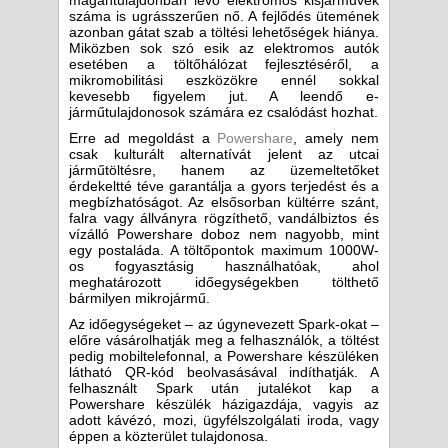
magántulajdonban lévő elektromos kisjárművek
száma is ugrásszerűen nő. A fejlődés ütemének
azonban gátat szab a töltési lehetőségek hiánya.
Miközben sok szó esik az elektromos autók
esetében a töltőhálózat fejlesztéséről, a
mikromobilitási eszközökre ennél sokkal
kevesebb figyelem jut. A leendő e-
járműtulajdonosok számára ez csalódást hozhat.
Erre ad megoldást a
Powershare
, amely nem
csak kulturált alternatívát jelent az utcai
járműtöltésre, hanem az üzemeltetőket
érdekeltté téve garantálja a gyors terjedést és a
megbízhatóságot. Az elsősorban kültérre szánt,
falra vagy állványra rögzíthető, vandálbiztos és
vízálló Powershare doboz nem nagyobb, mint
egy postaláda. A töltőpontok maximum 1000W-
os fogyasztásig használhatóak, ahol
meghatározott időegységekben tölthető
bármilyen mikrojármű.
Az időegységeket – az úgynevezett Spark-okat –
előre vásárolhatják meg a felhasználók, a töltést
pedig mobiltelefonnal, a Powershare készüléken
látható QR-kód beolvasásával indíthatják. A
felhasznált Spark után jutalékot kap a
Powershare készülék házigazdája, vagyis az
adott kávézó, mozi, ügyfélszolgálati iroda, vagy
éppen a közterület tulajdonosa.