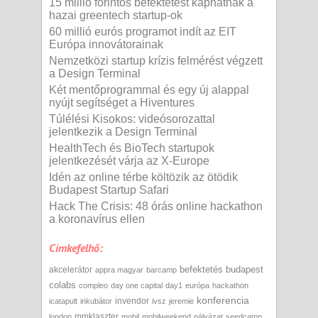
15 millió forintos befektetést kaphatnak a
hazai greentech startup-ok
60 millió eurós programot indít az EIT
Európa innovátorainak
Nemzetközi startup krízis felmérést végzett
a Design Terminal
Két mentőprogrammal és egy új alappal
nyújt segítséget a Hiventures
Túlélési Kisokos: videósorozattal
jelentkezik a Design Terminal
HealthTech és BioTech startupok
jelentkezését várja az X-Europe
Idén az online térbe költözik az ötödik
Budapest Startup Safari
Hack The Crisis: 48 órás online hackathon
a koronavírus ellen
Cimkefelhő:
befektetés
budapest
akcelerátor
appra magyar
barcamp
colabs
compleo
day one capital
day1
európa
hackathon
konferencia
invendor
icatapult
inkubátor
ivsz
jeremie
mmklaszter
london
mobil
mobilweekend
pályázat
seedcamp