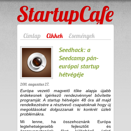
StartupCafe
Címlap
Cikkek
Események
Seedhack: a
Seedcamp pán-
európai startup
hétvégéje
2011. augusztus 27.
Európa vezető magvető tőke alapja újabb
érdekesnek ígérkező rendezvénnyel bővítette
programját. A startup hétvégén 48 óra áll majd
rendelkezésére a résztvevő csapatoknak hogy új
megoldásokat dolgozzanak ki konkrét üzleti
problémákra.
Mi lenne, ha összehoznánk Európa
legtehetségesebb fejlesztőit és