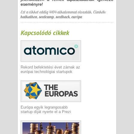
eseményre!
Ezt a cikket eddig 4494 alkalommal olvasták.
Cimkék:
hatkathon
,
seedcamp
,
seedhack
,
európa
Kapcsolódó cikkek
Rekord befektetési évet zárnak az
európai technológiai startupok
Európa egyik legrangosabb
startup díját nyerte el a Prezi