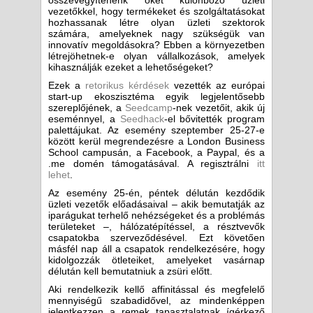
összevegyítenénk őket különböző üzleti
vezetőkkel, hogy termékeket és szolgáltatásokat
hozhassanak létre olyan üzleti szektorok
számára, amelyeknek nagy szükségük van
innovatív megoldásokra? Ebben a környezetben
létrejöhetnek-e olyan vállalkozások, amelyek
kihasználják ezeket a lehetőségeket?
Ezek a
retorikus kérdések
vezették az európai
start-up ekoszisztéma egyik legjelentősebb
szereplőjének, a
Seedcamp
-nek vezetőit, akik új
eseménnyel, a
Seedhack
-el bővitették program
palettájukat. Az esemény szeptember 25-27-e
között kerül megrendezésre a London Business
School campusán, a Facebook, a Paypal, és a
.me domén támogatásával. A regisztrálni
itt
lehet
.
Az esemény 25-én, péntek délután kezdődik
üzleti vezetők előadásaival – akik bemutatják az
iparágukat terhelő nehézségeket és a problémás
területeket –, hálózatépítéssel, a résztvevők
csapatokba szerveződésével. Ezt követően
másfél nap áll a csapatok rendelkezésére, hogy
kidolgozzák ötleteiket, amelyeket vasárnap
délután kell bemutatniuk a zsüri előtt.
Aki rendelkezik kellő affinitással és megfelelő
mennyiségű szabadidővel, az mindenképpen
jelentkezzen a remek tapasztalatnak ígérkező