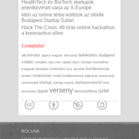
HealthTech és BioTech startupok
jelentkezését várja az X-Europe
Idén az online térbe költözik az ötödik
Budapest Startup Safari
Hack The Crisis: 48 órás online hackathon
a koronavírus ellen
Cimkefelhő:
befektetés
budapest
akcelerátor
appra magyar
barcamp
colabs
compleo
day one capital
day1
európa
hackathon
konferencia
invendor
icatapult
inkubátor
ivsz
jeremie
mmklaszter
london
mobil
mobilweekend
pályázat
seedcamp
startup
startupweekend
suu
smartmobil
startup sauna
verseny
üzlet
tippek
ökoszisztéma
techshow
RÓLUNK
A StartupCafe blog azzal a céllal indult, hogy az információ