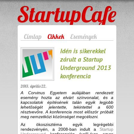
StartupCafe
Címlap
Cikkek
Események
Idén is sikerekkel
zárult a Startup
Underground 2013
konferencia
2013. április 22.
A Corvinus Egyetem aulájában rendezett
esemény hozta az elvárt színvonalat, és a
kapcsolatok építésének talán egyik legjobb
lehetőségét jelentette, tekintettel a 600
résztvevőre. A konferencia most először próbált
meg nemzetközi közönséget megcélozni.
Az ökoszisztéma egyik legrégebbi
rendezvényén, a 2008-ban indult a
Startup