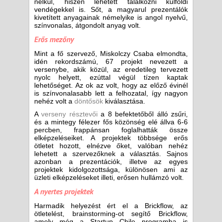
nélkül, hiszen lehetett találkozni külföldi
vendégekkel is. Sőt, a magyarul prezentálók
kivetített anyagainak némelyike is angol nyelvű,
színvonalas, átgondolt anyag volt.
Erős mezőny
Mint a fő szervező, Miskolczy Csaba elmondta,
idén rekordszámú, 67 projekt nevezett a
versenybe, akik közül, az eredetileg tervezett
nyolc helyett, ezúttal végül tízen kaptak
lehetőséget. Az ok az volt, hogy az előző évinél
is színvonalasabb lett a felhozatal, így nagyon
nehéz volt a
döntősök
kiválasztása.
A
verseny résztevői
a 8 befektetőből álló zsűri,
és a mintegy félezer fős közönség elé állva 6-6
percben, frappánsan foglalhatták össze
elképzeléseiket. A projektek többsége erős
ötletet hozott, elnézve őket, valóban nehéz
lehetett a szervezőknek a választás. Sajnos
azonban a prezentációk, illetve az egyes
projektek kidolgozottsága, különösen ami az
üzleti elképzeléseket illeti, erősen hullámzó volt.
A nyertes projektek
Harmadik helyezést ért el a Brickflow, az
ötletelést, brainstorming-ot segítő Brickflow,
amely még a Startup Chile programba is