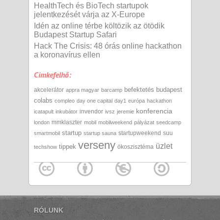
HealthTech és BioTech startupok
jelentkezését várja az X-Europe
Idén az online térbe költözik az ötödik
Budapest Startup Safari
Hack The Crisis: 48 órás online hackathon
a koronavírus ellen
Cimkefelhő:
befektetés
budapest
akcelerátor
appra magyar
barcamp
colabs
compleo
day one capital
day1
európa
hackathon
konferencia
invendor
icatapult
inkubátor
ivsz
jeremie
mmklaszter
london
mobil
mobilweekend
pályázat
seedcamp
startup
startupweekend
suu
smartmobil
startup sauna
verseny
üzlet
tippek
ökoszisztéma
techshow
RÓLUNK