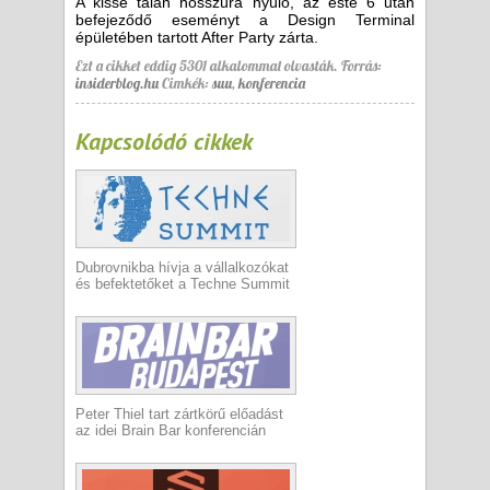
A kissé talán hosszúra nyúló, az este 6 után
befejeződő eseményt a Design Terminal
épületében tartott After Party zárta.
Ezt a cikket eddig 5301 alkalommal olvasták.
Forrás:
insiderblog.hu
Cimkék:
suu
,
konferencia
Kapcsolódó cikkek
Dubrovnikba hívja a vállalkozókat
és befektetőket a Techne Summit
Peter Thiel tart zártkörű előadást
az idei Brain Bar konferencián