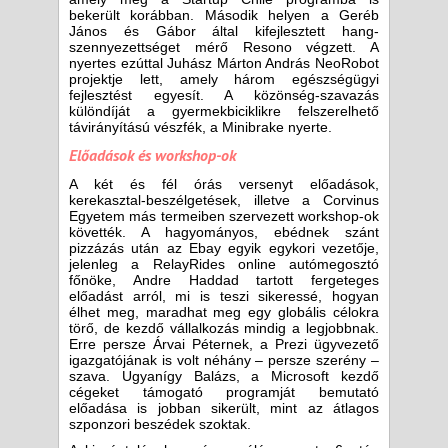
bekerült korábban. Második helyen a Geréb
János és Gábor által kifejlesztett hang-
szennyezettséget mérő Resono végzett. A
nyertes ezúttal Juhász Márton András NeoRobot
projektje lett, amely három egészségügyi
fejlesztést egyesít. A közönség-szavazás
különdíját a gyermekbiciklikre felszerelhető
távirányítású vészfék, a Minibrake nyerte.
Előadások és workshop-ok
A két és fél órás versenyt előadások,
kerekasztal-beszélgetések, illetve a Corvinus
Egyetem más termeiben szervezett workshop-ok
követték. A hagyományos, ebédnek szánt
pizzázás után az Ebay egyik egykori vezetője,
jelenleg a RelayRides online autómegosztó
főnöke, Andre Haddad tartott fergeteges
előadást arról, mi is teszi sikeressé, hogyan
élhet meg, maradhat meg egy globális célokra
törő, de kezdő vállalkozás mindig a legjobbnak.
Erre persze Árvai Péternek, a Prezi ügyvezető
igazgatójának is volt néhány – persze szerény –
szava. Ugyanígy Balázs, a Microsoft kezdő
cégeket támogató programját bemutató
előadása is jobban sikerült, mint az átlagos
szponzori beszédek szoktak.