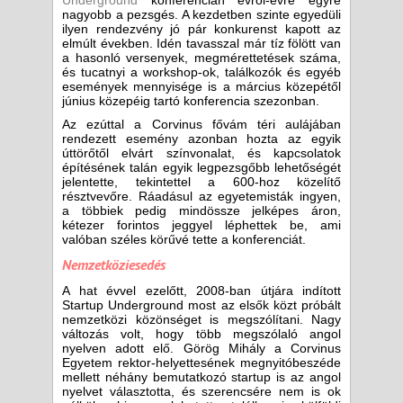
Underground
konferencián évről-évre egyre
nagyobb a pezsgés. A kezdetben szinte egyedüli
ilyen rendezvény jó pár konkurenst kapott az
elmúlt években. Idén tavasszal már tíz fölött van
a hasonló versenyek, megmérettetések száma,
és tucatnyi a workshop-ok, találkozók és egyéb
események mennyisége is a március közepétől
június közepéig tartó konferencia szezonban.
Az ezúttal a Corvinus fővám téri aulájában
rendezett esemény azonban hozta az egyik
úttörőtől elvárt színvonalat, és kapcsolatok
építésének talán egyik legpezsgőbb lehetőségét
jelentette, tekintettel a 600-hoz közelítő
résztvevőre. Ráadásul az egyetemisták ingyen,
a többiek pedig mindössze jelképes áron,
kétezer forintos jeggyel léphettek be, ami
valóban széles körűvé tette a konferenciát.
Nemzetköziesedés
A hat évvel ezelőtt, 2008-ban útjára indított
Startup Underground most az elsők közt próbált
nemzetközi közönséget is megszólítani. Nagy
változás volt, hogy több megszólaló angol
nyelven adott elő. Görög Mihály a Corvinus
Egyetem rektor-helyettesének megnyitóbeszéde
mellett néhány bemutatkozó startup is az angol
nyelvet választotta, és szerencsére nem is ok