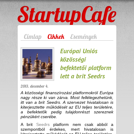
StartupCafe
Címlap
Cikkek
Események
Európai Uniós
közösségi
befektetői platform
lett a brit Seedrs
2013. december 4.
A közösségi finanszírozási platformokról Európa
nagy része ki van zárva. Most fellélegezhetünk,
itt van a brit Seedrs. A szervezet hivatalosan is
kiterjesztette működését az EU teljes területére,
a befektetők pedig tulajdonrészt szereznek
pénzükért cserébe.
A brit
Seedrs
platform nem csak abból a
szempontból érdekes, mert hivatalosan is