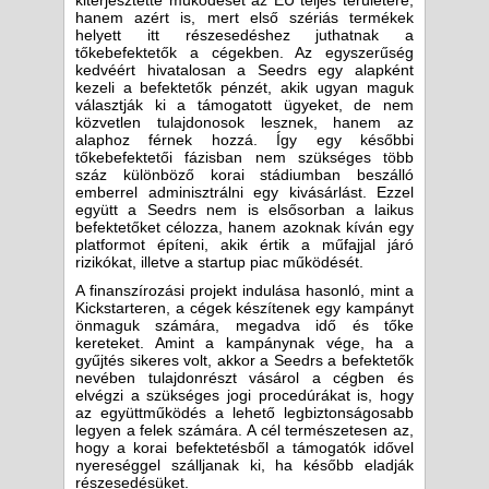
kiterjesztette működését az EU teljes területére,
hanem azért is, mert első szériás termékek
helyett itt részesedéshez juthatnak a
tőkebefektetők a cégekben. Az egyszerűség
kedvéért hivatalosan a Seedrs egy alapként
kezeli a befektetők pénzét, akik ugyan maguk
választják ki a támogatott ügyeket, de nem
közvetlen tulajdonosok lesznek, hanem az
alaphoz férnek hozzá. Így egy későbbi
tőkebefektetői fázisban nem szükséges több
száz különböző korai stádiumban beszálló
emberrel adminisztrálni egy kivásárlást. Ezzel
együtt a Seedrs nem is elsősorban a laikus
befektetőket célozza, hanem azoknak kíván egy
platformot építeni, akik értik a műfajjal járó
rizikókat, illetve a startup piac működését.
A finanszírozási projekt indulása hasonló, mint a
Kickstarteren, a cégek készítenek egy kampányt
önmaguk számára, megadva idő és tőke
kereteket. Amint a kampánynak vége, ha a
gyűjtés sikeres volt, akkor a Seedrs a befektetők
nevében tulajdonrészt vásárol a cégben és
elvégzi a szükséges jogi procedúrákat is, hogy
az együttműködés a lehető legbiztonságosabb
legyen a felek számára. A cél természetesen az,
hogy a korai befektetésből a támogatók idővel
nyereséggel szálljanak ki, ha később eladják
részesedésüket.