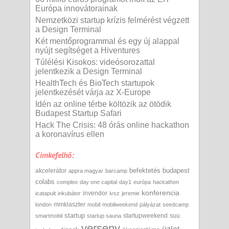
Európa innovátorainak
Nemzetközi startup krízis felmérést végzett
a Design Terminal
Két mentőprogrammal és egy új alappal
nyújt segítséget a Hiventures
Túlélési Kisokos: videósorozattal
jelentkezik a Design Terminal
HealthTech és BioTech startupok
jelentkezését várja az X-Europe
Idén az online térbe költözik az ötödik
Budapest Startup Safari
Hack The Crisis: 48 órás online hackathon
a koronavírus ellen
Cimkefelhő:
befektetés
budapest
akcelerátor
appra magyar
barcamp
colabs
compleo
day one capital
day1
európa
hackathon
konferencia
invendor
icatapult
inkubátor
ivsz
jeremie
mmklaszter
london
mobil
mobilweekend
pályázat
seedcamp
startup
startupweekend
suu
smartmobil
startup sauna
verseny