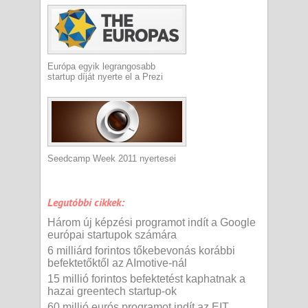
Európa egyik legrangosabb
startup díját nyerte el a Prezi
Seedcamp Week 2011 nyertesei
Legutóbbi cikkek:
Három új képzési programot indít a Google
európai startupok számára
6 milliárd forintos tőkebevonás korábbi
befektetőktől az AImotive-nál
15 millió forintos befektetést kaphatnak a
hazai greentech startup-ok
60 millió eurós programot indít az EIT