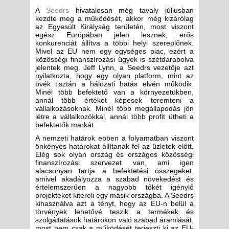
A
Seedrs
hivatalosan még tavaly júliusban
kezdte meg a működését, akkor még kizárólag
az Egyesült Királyság területén, most viszont
egész Európában jelen lesznek, erős
konkurenciát állítva a többi helyi szereplőnek.
Mivel az EU nem egy egységes piac, ezért a
közösségi finanszírozási ügyek is szétdarabolva
jelentek meg. Jeff Lynn, a Seedrs vezetője azt
nyilatkozta, hogy egy olyan platform, mint az
övék tisztán a hálózati hatás elvén működik.
Minél több befektető van a környezetükben,
annál több értéket képesek teremteni a
vállalkozásoknak. Minél több megállapodás jön
létre a vállalkozókkal, annál több profit ütheti a
befektetők markát.
A nemzeti határok ebben a folyamatban viszont
önkényes határokat állítanak fel az üzletek előtt.
Elég sok olyan ország és országos közösségi
finanszírozási szervezet van, ami igen
alacsonyan tartja a befektetési összegeket,
amivel akadályozza a szabad növekedést és
értelemszerűen a nagyobb tőkét igénylő
projekteket kitereli egy másik országba. A Seedrs
kihasználva azt a tényt, hogy az EU-n belül a
törvények lehetővé teszik a termékek és
szolgáltatások határokon való szabad áramlását,
most nem csak a működését terjeszti ki az EU-