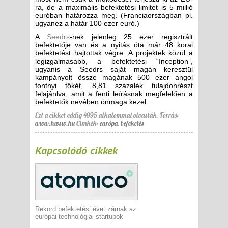
ra, de a maximális befektetési limitet is 5 millió
euróban határozza meg. (Franciaországban pl.
ugyanez a határ 100 ezer euró.)
A
Seedrs
-nek jelenleg 25 ezer regisztrált
befektetője van és a nyitás óta már 48 korai
befektetést hajtottak végre. A projektek közül a
legizgalmasabb, a befektetési “Inception”,
ugyanis a Seedrs saját magán keresztül
kampányolt össze magának 500 ezer angol
fontnyi tőkét, 8,81 százalék tulajdonrészt
felajánlva, amit a fenti leírásnak megfelelően a
befektetők nevében önmaga kezel.
Ezt a cikket eddig 4995 alkalommal olvasták.
Forrás:
www.hwsw.hu
Cimkék:
európa
,
befeketés
Kapcsolódó cikkek
Rekord befektetési évet zárnak az
európai technológiai startupok