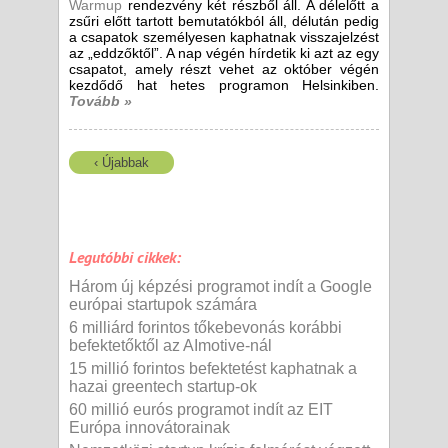
Warmup
rendezvény két részből áll. A délelőtt a
zsűri előtt tartott bemutatókból áll, délután pedig
a csapatok személyesen kaphatnak visszajelzést
az „eddzőktől”. A nap végén hírdetik ki azt az egy
csapatot, amely részt vehet az október végén
kezdődő hat hetes programon Helsinkiben.
Tovább »
‹ Újabbak
Legutóbbi cikkek:
Három új képzési programot indít a Google
európai startupok számára
6 milliárd forintos tőkebevonás korábbi
befektetőktől az AImotive-nál
15 millió forintos befektetést kaphatnak a
hazai greentech startup-ok
60 millió eurós programot indít az EIT
Európa innovátorainak