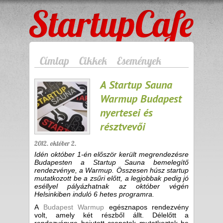
StartupCafe
Címlap
Cikkek
Események
A Startup Sauna
Warmup Budapest
nyertesei és
résztvevői
2012. október 2.
Idén október 1-én először került megrendezésre
Budapesten a Startup Sauna bemelegítő
rendezvénye, a Warmup. Összesen húsz startup
mutatkozott be a zsűri előtt, a legjobbak pedig jó
eséllyel pályázhatnak az október végén
Helsinkiben induló 6 hetes programra.
A
Budapest Warmup
egésznapos rendezvény
volt, amely két részből állt. Délelőtt a