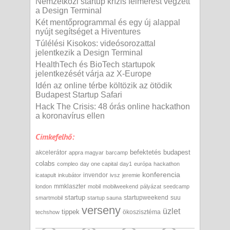
Nemzetközi startup krízis felmérést végzett
a Design Terminal
Két mentőprogrammal és egy új alappal
nyújt segítséget a Hiventures
Túlélési Kisokos: videósorozattal
jelentkezik a Design Terminal
HealthTech és BioTech startupok
jelentkezését várja az X-Europe
Idén az online térbe költözik az ötödik
Budapest Startup Safari
Hack The Crisis: 48 órás online hackathon
a koronavírus ellen
Cimkefelhő:
befektetés
budapest
akcelerátor
appra magyar
barcamp
colabs
compleo
day one capital
day1
európa
hackathon
konferencia
invendor
icatapult
inkubátor
ivsz
jeremie
mmklaszter
london
mobil
mobilweekend
pályázat
seedcamp
startup
startupweekend
suu
smartmobil
startup sauna
verseny
üzlet
tippek
ökoszisztéma
techshow