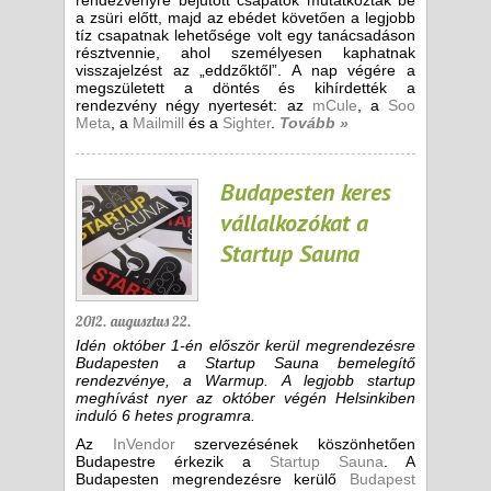
rendezvényre bejutott csapatok mutatkoztak be
a zsüri előtt, majd az ebédet követően a legjobb
tíz csapatnak lehetősége volt egy tanácsadáson
résztvennie, ahol személyesen kaphatnak
visszajelzést az „eddzőktől”. A nap végére a
megszületett a döntés és kihírdették a
rendezvény négy nyertesét: az
mCule
, a
Soo
Meta
, a
Mailmill
és a
Sighter
.
Tovább »
Budapesten keres
vállalkozókat a
Startup Sauna
2012. augusztus 22.
Idén október 1-én először kerül megrendezésre
Budapesten a Startup Sauna bemelegítő
rendezvénye, a Warmup. A legjobb startup
meghívást nyer az október végén Helsinkiben
induló 6 hetes programra.
Az
InVendor
szervezésének köszönhetően
Budapestre érkezik a
Startup Sauna
. A
Budapesten megrendezésre kerülő
Budapest