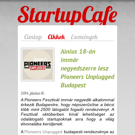
StartupCafe
Címlap
Cikkek
Események
Június 18-án
immár
negyedszerre lesz
Pioneers Unplugged
Budapest
2014. június 16.
A Pioneers Fesztivál immár negyedik alkalommal
érkezik Budapestre, hogy népszerűsítse a bécsi
több mint 2500 látogatót fogadó rendezvényt. A
Fesztivál októberben kínál lehetőséget az
odalátogató startupoknak arra hogy a világ
élvonalába kerüljenek.
A
Pioneers Unpugged
budapesti rendezvénye az