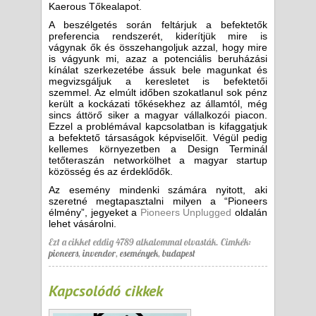
Kaerous Tőkealapot.
A beszélgetés során feltárjuk a befektetők
preferencia rendszerét, kiderítjük mire is
vágynak ők és összehangoljuk azzal, hogy mire
is vágyunk mi, azaz a potenciális beruházási
kínálat szerkezetébe ássuk bele magunkat és
megvizsgáljuk a keresletet is befektetői
szemmel. Az elmúlt időben szokatlanul sok pénz
került a kockázati tőkésekhez az államtól, még
sincs áttörő siker a magyar vállalkozói piacon.
Ezzel a problémával kapcsolatban is kifaggatjuk
a befektető társaságok képviselőit. Végül pedig
kellemes környezetben a Design Terminál
tetőteraszán networkölhet a magyar startup
közösség és az érdeklődők.
Az esemény mindenki számára nyitott, aki
szeretné megtapasztalni milyen a “Pioneers
élmény”, jegyeket a
Pioneers Unplugged
oldalán
lehet vásárolni.
Ezt a cikket eddig 4789 alkalommal olvasták.
Cimkék:
pioneers
,
invendor
,
események
,
budapest
Kapcsolódó cikkek