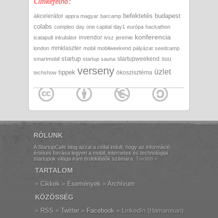
Cimkefelhő:
befektetés
budapest
akcelerátor
appra magyar
barcamp
colabs
compleo
day one capital
day1
európa
hackathon
konferencia
invendor
icatapult
inkubátor
ivsz
jeremie
mmklaszter
london
mobil
mobilweekend
pályázat
seedcamp
startup
startupweekend
suu
smartmobil
startup sauna
verseny
üzlet
tippek
ökoszisztéma
techshow
RÓLUNK
A StartupCafe blog azzal a céllal indult, hogy az információ
értékes forrása legyen a mobil, internetes és technológiai
startupok világa iránt érdeklődők számára.
Tovább »
TARTALOM
Cikkek
Események
Archívum
KÖZÖSSÉG
RSS
Twitter
Facebook
LinkedIn (Hamarosan)