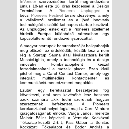
InVendor
szervezésében kerül megrendezésre
június 18-án este 18 órás kezdéssel a Design
Terminálban. A
Pioneers Unplugged
a
bécsi
Pioneers Festival
társrendezvénye, amely
a vállalkozói szellemet és a jövő innovatív
technológiáit dicsőítő két napos startup fesztivál.
Az Unplugged estek ezt a Pioneers szellemet
hirdetik Európa különböző városaiban egy
kapcsolatteremtő rendezvénysorozattal.
A magyar startupok bemutatkozóját hallgathatják
meg először az érdeklődők, köztük lesz a nem
rég a Startup Sauna által kiválasztásra került
MosaicLights, amely a technológia és a design
innovatív kombinációjaként készül
forradalmasítani a mozaik piacot. Ezen kívül
pitchel még a Carol Contact Center, amely egy
integrált multimédiás kontactcenter és
kommunikáció-menedzsment megoldás.
Ezután egy kerekasztal beszélgetés fog
következni, ami nem kevésébé lesz hasznos
azok számára akik tudni szeretnék hogyan
szerezzenek befektetést. A Pioneers
kerekasztalnál helyet foglal majd a Core Venture
igazgatóságának elnöke, Varga János, mellette
Molnár Bálint képviseli a Venturio Kockázati
Tőkealap-kezelő Zrt.-t, Kiss Gábor a Bonitás
Kockázati Tőkealapot és Bodor András a