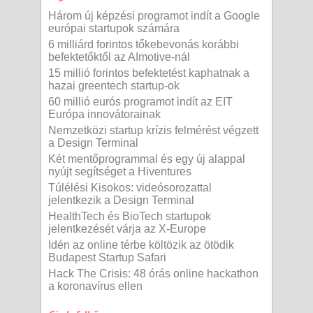
Három új képzési programot indít a Google
európai startupok számára
6 milliárd forintos tőkebevonás korábbi
befektetőktől az AImotive-nál
15 millió forintos befektetést kaphatnak a
hazai greentech startup-ok
60 millió eurós programot indít az EIT
Európa innovátorainak
Nemzetközi startup krízis felmérést végzett
a Design Terminal
Két mentőprogrammal és egy új alappal
nyújt segítséget a Hiventures
Túlélési Kisokos: videósorozattal
jelentkezik a Design Terminal
HealthTech és BioTech startupok
jelentkezését várja az X-Europe
Idén az online térbe költözik az ötödik
Budapest Startup Safari
Hack The Crisis: 48 órás online hackathon
a koronavírus ellen