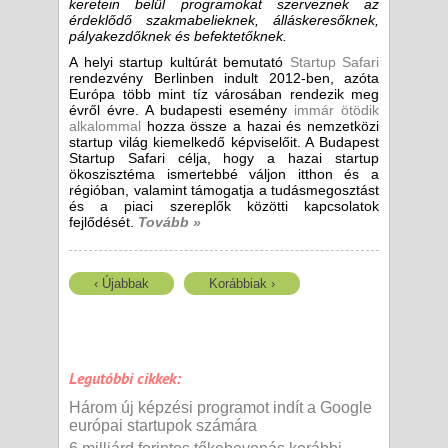
keretein belül programokat szerveznek az
érdeklődő szakmabelieknek, álláskeresőknek,
pályakezdőknek és befektetőknek.
A helyi startup kultúrát bemutató
Startup Safari
rendezvény Berlinben indult 2012-ben, azóta
Európa több mint tíz városában rendezik meg
évről évre. A budapesti esemény
immár ötödik
alkalommal
hozza össze a hazai és nemzetközi
startup világ kiemelkedő képviselőit. A Budapest
Startup Safari célja, hogy a hazai startup
ökoszisztéma ismertebbé váljon itthon és a
régióban, valamint támogatja a tudásmegosztást
és a piaci szereplők közötti kapcsolatok
fejlődését.
Tovább »
‹ Újabbak
Korábbiak ›
Legutóbbi cikkek:
Három új képzési programot indít a Google
európai startupok számára