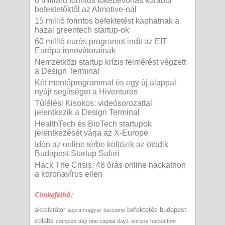
6 milliárd forintos tőkebevonás korábbi
befektetőktől az AImotive-nál
15 millió forintos befektetést kaphatnak a
hazai greentech startup-ok
60 millió eurós programot indít az EIT
Európa innovátorainak
Nemzetközi startup krízis felmérést végzett
a Design Terminal
Két mentőprogrammal és egy új alappal
nyújt segítséget a Hiventures
Túlélési Kisokos: videósorozattal
jelentkezik a Design Terminal
HealthTech és BioTech startupok
jelentkezését várja az X-Europe
Idén az online térbe költözik az ötödik
Budapest Startup Safari
Hack The Crisis: 48 órás online hackathon
a koronavírus ellen
Cimkefelhő:
befektetés
budapest
akcelerátor
appra magyar
barcamp
colabs
compleo
day one capital
day1
európa
hackathon