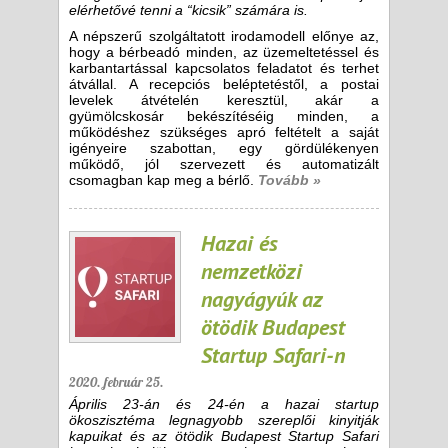
elérhetővé tenni a “kicsik” számára is.
A népszerű szolgáltatott irodamodell előnye az,
hogy a bérbeadó minden, az üzemeltetéssel és
karbantartással kapcsolatos feladatot és terhet
átvállal. A recepciós beléptetéstől, a postai
levelek átvételén keresztül, akár a
gyümölcskosár bekészítéséig minden, a
működéshez szükséges apró feltételt a saját
igényeire szabottan, egy gördülékenyen
működő, jól szervezett és automatizált
csomagban kap meg a bérlő.
Tovább »
Hazai és
nemzetközi
nagyágyúk az
ötödik Budapest
Startup Safari-n
2020. február 25.
Április 23-án és 24-én a hazai startup
ökoszisztéma legnagyobb szereplői kinyitják
kapuikat és az ötödik Budapest Startup Safari