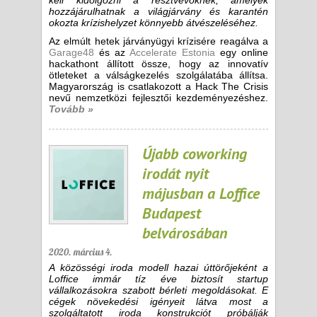
kell kidolgozni a résztvevőknek, amelyek
hozzájárulhatnak a világjárvány és karantén
okozta krízishelyzet könnyebb átvészeléséhez.
Az elmúlt hetek járványügyi krízisére reagálva a
Garage48
és az
Accelerate Estonia
egy online
hackathont állított össze, hogy az innovatív
ötleteket a válságkezelés szolgálatába állítsa.
Magyarország is csatlakozott a Hack The Crisis
nevű nemzetközi fejlesztői kezdeményezéshez.
Tovább »
Újabb coworking
irodát nyit
májusban a Loffice
Budapest
belvárosában
2020. március 4.
A közösségi iroda modell hazai úttörőjeként a
Loffice immár tíz éve biztosít startup
vállalkozásokra szabott bérleti megoldásokat. E
cégek növekedési igényeit látva most a
szolgáltatott iroda konstrukciót próbálják