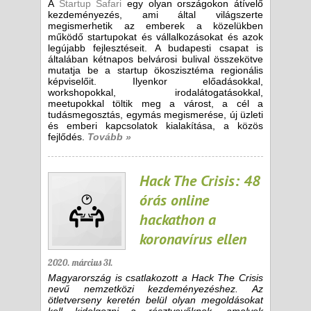
A
Startup Safari
egy olyan országokon átívelő
kezdeményezés, ami által világszerte
megismerhetik az emberek a közelükben
működő startupokat és vállalkozásokat és azok
legújabb fejlesztéseit. A budapesti csapat is
általában kétnapos belvárosi bulival összekötve
mutatja be a startup ökoszisztéma regionális
képviselőit. Ilyenkor előadásokkal,
workshopokkal, irodalátogatásokkal,
meetupokkal töltik meg a várost, a cél a
tudásmegosztás, egymás megismerése, új üzleti
és emberi kapcsolatok kialakítása, a közös
fejlődés.
Tovább »
Hack The Crisis: 48
órás online
hackathon a
koronavírus ellen
2020. március 31.
Magyarország is csatlakozott a Hack The Crisis
nevű nemzetközi kezdeményezéshez. Az
ötletverseny keretén belül olyan megoldásokat