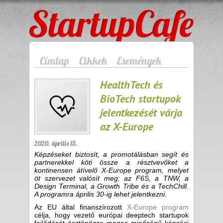
StartupCafe
Címlap
Cikkek
Események
HealthTech és
BioTech startupok
jelentkezését várja
az X-Europe
2020. április 15.
Képzéseket biztosít, a promotálásban segít és
partnerekkel köti össze a résztvevőket a
kontinensen átívelő X-Europe program, melyet
öt szervezet valósít meg: az F6S, a TNW, a
Design Terminal, a Growth Tribe és a TechChill.
A programra április 30-ig lehet jelentkezni.
Az EU által finanszírozott
X-Europe program
célja, hogy vezető európai deeptech startupok