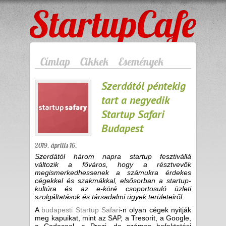
StartupCafe
Címlap
Cikkek
Események
Szerdától péntekig
tart a negyedik
Startup Safari
Budapest
2019. április 16.
Szerdától három napra startup fesztivállá
változik a főváros, hogy a résztvevők
megismerkedhessenek a számukra érdekes
cégekkel és szakmákkal, elsősorban a startup-
kultúra és az e-köré csoportosuló üzleti
szolgáltatások és társadalmi ügyek területeiről.
A
budapesti Startup Safari
-n olyan cégek nyitják
meg kapuikat, mint az SAP, a Tresorit, a Google,