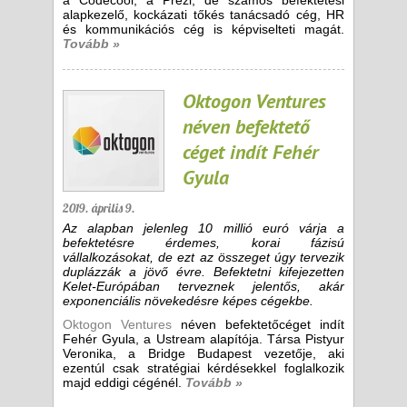
a Codecool, a Prezi, de számos befektetési
alapkezelő, kockázati tőkés tanácsadó cég, HR
és kommunikációs cég is képviselteti magát.
Tovább »
Oktogon Ventures
néven befektető
céget indít Fehér
Gyula
2019. április 9.
Az alapban jelenleg 10 millió euró várja a
befektetésre érdemes, korai fázisú
vállalkozásokat, de ezt az összeget úgy tervezik
duplázzák a jövő évre. Befektetni kifejezetten
Kelet-Európában terveznek jelentős, akár
exponenciális növekedésre képes cégekbe.
Oktogon Ventures
néven befektetőcéget indít
Fehér Gyula, a Ustream alapítója. Társa Pistyur
Veronika, a Bridge Budapest vezetője, aki
ezentúl csak stratégiai kérdésekkel foglalkozik
majd eddigi cégénél.
Tovább »