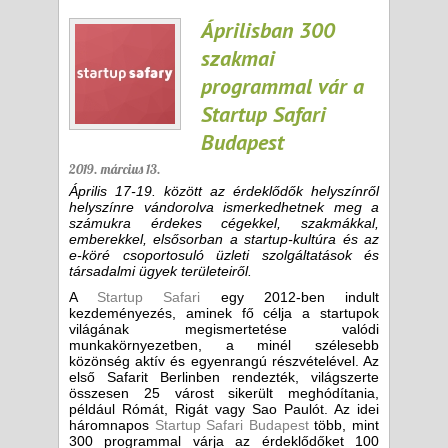
Áprilisban 300
szakmai
programmal vár a
Startup Safari
Budapest
2019. március 13.
Április 17-19. között az érdeklődők helyszínről
helyszínre vándorolva ismerkedhetnek meg a
számukra érdekes cégekkel, szakmákkal,
emberekkel, elsősorban a startup-kultúra és az
e-köré csoportosuló üzleti szolgáltatások és
társadalmi ügyek területeiről.
A
Startup Safari
egy 2012-ben indult
kezdeményezés, aminek fő célja a startupok
világának megismertetése valódi
munkakörnyezetben, a minél szélesebb
közönség aktív és egyenrangú részvételével. Az
első Safarit Berlinben rendezték, világszerte
összesen 25 várost sikerült meghódítania,
például Rómát, Rigát vagy Sao Paulót. Az idei
háromnapos
Startup Safari Budapest
több, mint
300 programmal várja az érdeklődőket 100