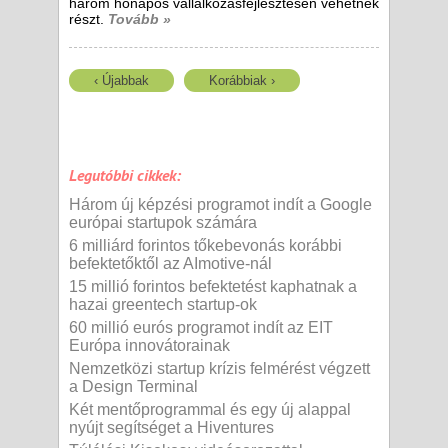
három hónapos vállalkozásfejlesztésen vehetnek
részt.
Tovább »
‹ Újabbak
Korábbiak ›
Legutóbbi cikkek:
Három új képzési programot indít a Google
európai startupok számára
6 milliárd forintos tőkebevonás korábbi
befektetőktől az AImotive-nál
15 millió forintos befektetést kaphatnak a
hazai greentech startup-ok
60 millió eurós programot indít az EIT
Európa innovátorainak
Nemzetközi startup krízis felmérést végzett
a Design Terminal
Két mentőprogrammal és egy új alappal
nyújt segítséget a Hiventures