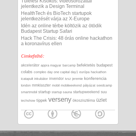
Túlélési Kisokos: videósorozattal
jelentkezik a Design Terminal
HealthTech és BioTech startupok
jelentkezését várja az X-Europe
Idén az online térbe költözik az ötödik
Budapest Startup Safari
Hack The Crisis: 48 órás online hackathon
a koronavírus ellen
Cimkefelhő:
befektetés
budapest
akcelerátor
appra magyar
barcamp
colabs
compleo
day one capital
day1
európa
hackathon
konferencia
invendor
icatapult
inkubátor
ivsz
jeremie
mmklaszter
london
mobil
mobilweekend
pályázat
seedcamp
startup
startupweekend
suu
smartmobil
startup sauna
verseny
üzlet
tippek
ökoszisztéma
techshow