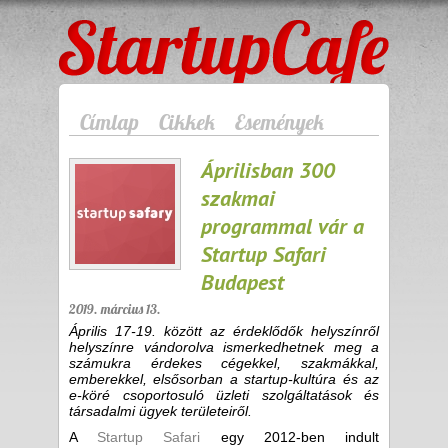
StartupCafe
Címlap
Cikkek
Események
Áprilisban 300
szakmai
programmal vár a
Startup Safari
Budapest
2019. március 13.
Április 17-19. között az érdeklődők helyszínről
helyszínre vándorolva ismerkedhetnek meg a
számukra érdekes cégekkel, szakmákkal,
emberekkel, elsősorban a startup-kultúra és az
e-köré csoportosuló üzleti szolgáltatások és
társadalmi ügyek területeiről.
A
Startup Safari
egy 2012-ben indult