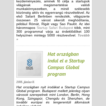
kezdeményezés, aminek fő célja a startupok
világának megismertetése valódi
munkakörnyezetben, a minél szélesebb
közönség aktív és egyenrangú részvételével. Az
első Safarit Berlinben rendezték, világszerte
összesen 25 várost sikerült meghódítania,
például Rómát, Rigát vagy Sao Paulót. Az idei
háromnapos
Startup Safari Budapest
több, mint
300 programmal várja az érdeklődőket 100
helyszínen mintegy 5000 résztvevővel.
Tovább
»
Hat országban
indul el a Startup
Campus Global
program
2018. június 11.
Hat országban nyit irodákat a Startup Campus
Global program. Budapest mellett jelenleg olyan
városok szerepelnek mint London, Berlin, Hong
Kong, Szingapúr, Chengdu és Shenzhen, de
további európai és tengerentúli állomások