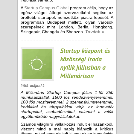
indulása várható.
A
Startup Campus Global
program célja, hogy az
egész világot átfogó szervezetként segítse az
érettebb startupok nemzetközi piacra lepését. A
programban Budapest mellett, olyan városok
szerepelnek mint London, Berlin, Hongkong,
Szingapúr, Chengdu és Shenzen.
Tovább »
Startup központ és
közösségi iroda
nyílik júliusban a
Millenárison
2018. május 24.
A Millenáris Startup Campus július 1-től 250
munkaasztallal, 1500 fős rendezvényteremmel,
100 fős moziteremmel, 2 szemináriumteremmel,
irodákkal és tárgyalókkal várja az innovatív
startupokat, szabadúszókat, valamint a velük
együttműködő nagyvállalatokat.
Számos világhírű vállalkozás indult el hazánkból,
viszont mind a mai napig hiányzik a kritikus
tömeg, mivel nem alakult ki egy olyan innovációs