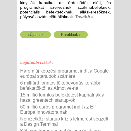
kinyitják kapuikat az érdeklődők előtt, és
programokat szerveznek szakmabelieknek,
potenciális befektetőknek, álláskeresőknek,
pályaválasztás előtt állóknak.
Tovább »
‹ Újabbak
Korábbiak ›
Legutóbbi cikkek:
Három új képzési programot indít a Google
európai startupok számára
6 milliárd forintos tőkebevonás korábbi
befektetőktől az AImotive-nál
15 millió forintos befektetést kaphatnak a
hazai greentech startup-ok
60 millió eurós programot indít az EIT
Európa innovátorainak
Nemzetközi startup krízis felmérést végzett
a Design Terminal
Két mentőprogrammal és egy új alappal