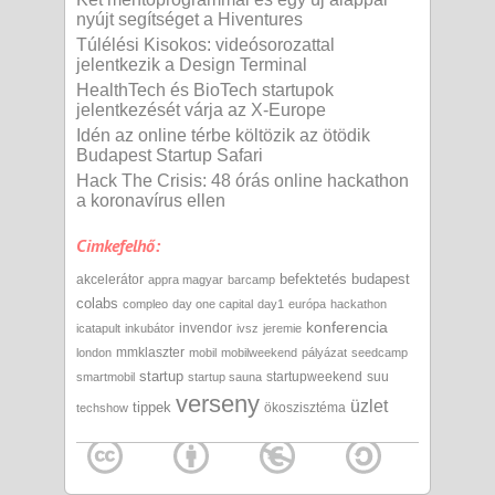
nyújt segítséget a Hiventures
Túlélési Kisokos: videósorozattal
jelentkezik a Design Terminal
HealthTech és BioTech startupok
jelentkezését várja az X-Europe
Idén az online térbe költözik az ötödik
Budapest Startup Safari
Hack The Crisis: 48 órás online hackathon
a koronavírus ellen
Cimkefelhő:
befektetés
budapest
akcelerátor
appra magyar
barcamp
colabs
compleo
day one capital
day1
európa
hackathon
konferencia
invendor
icatapult
inkubátor
ivsz
jeremie
mmklaszter
london
mobil
mobilweekend
pályázat
seedcamp
startup
startupweekend
suu
smartmobil
startup sauna
verseny
üzlet
tippek
ökoszisztéma
techshow