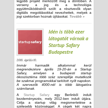
legjobb projekt mérkőzött meg a döntőben. A
verseny a jog és a technológia
együttműködéséről szólt: a résztvevők olyan
digitális megoldásokkal nevezhettek, melyek a
jogi szektorban hoznak újításokat.
Tovább »
Idén is több ezer
látogatót várnak a
Startup Safary
Budapestre
2018. április 10.
Immár harmadik alkalommal kerül
megrendezésre április 19-20-án a Startup
Safary, amelyen a budapesti startup
ökoszisztéma több száz szereplője mutatkozik
be szakmai programokkal tarkított nyílt napokon.
A szervezők 4000-nél is több látogatóra
számítanak.
A
Startup Safary
egy Berlinből indult
kezdeményezés, mely 2012-ben indult útjára.
Célja a startup világ megismertetése a
szélesebb közönséggel. A cégek két napra