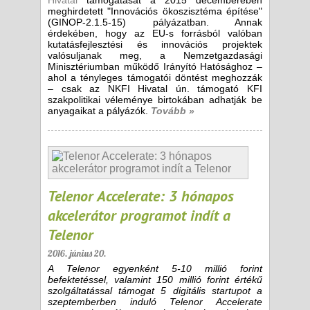
Hivatal
támogatását a 2015 decemberében
meghirdetett "Innovációs ökoszisztéma építése"
(GINOP-2.1.5-15) pályázatban. Annak
érdekében, hogy az EU-s forrásból valóban
kutatásfejlesztési és innovációs projektek
valósuljanak meg, a Nemzetgazdasági
Minisztériumban működő Irányító Hatósághoz –
ahol a tényleges támogatói döntést meghozzák
– csak az NKFI Hivatal ún. támogató KFI
szakpolitikai véleménye birtokában adhatják be
anyagaikat a pályázók.
Tovább »
Telenor Accelerate: 3 hónapos
akcelerátor programot indít a
Telenor
2016. június 20.
A Telenor egyenként 5-10 millió forint
befektetéssel, valamint 150 millió forint értékű
szolgáltatással támogat 5 digitális startupot a
szeptemberben induló Telenor Accelerate