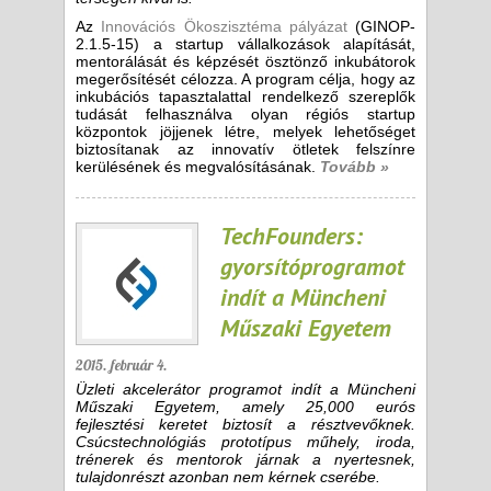
Az
Innovációs Ökoszisztéma pályázat
(GINOP-
2.1.5-15) a startup vállalkozások alapítását,
mentorálását és képzését ösztönző inkubátorok
megerősítését célozza. A program célja, hogy az
inkubációs tapasztalattal rendelkező szereplők
tudását felhasználva olyan régiós startup
központok jöjjenek létre, melyek lehetőséget
biztosítanak az innovatív ötletek felszínre
kerülésének és megvalósításának.
Tovább »
TechFounders:
gyorsítóprogramot
indít a Müncheni
Műszaki Egyetem
2015. február 4.
Üzleti akcelerátor programot indít a Müncheni
Műszaki Egyetem, amely 25,000 eurós
fejlesztési keretet biztosít a résztvevőknek.
Csúcstechnológiás prototípus műhely, iroda,
trénerek és mentorok járnak a nyertesnek,
tulajdonrészt azonban nem kérnek cserébe.