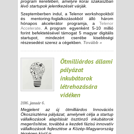
program keretében, amelyre korai szakaszban
lévő startupok jelentkezését várják.
Szeptemberben indul, a Telenor workshopokból
és mentoring-foglalkozásokból álló három
hónapos akcelerátor programja, a
Telenor
Accelerate
. A program egyenként 5-10 millió
forint befektetésével támogat 5 magyar digitális
startupot, mindezért cserébe kisebbségi
részesedést szerez a cégekben.
Tovább »
Ötmilliárdos állami
pályázat
inkubátorok
létrehozására
vidéken
2016. január 6.
Megjelent az új ötmilliárdos Innovációs
Ökoszisztéma pályázat, amelynek célja a startup
vállalkozások alapítását ösztönző inkubátorok
megerősítése, továbbá a kezdeti fázisú innovatív
vállalkozások fejlesztése a Közép-Magyarország
térségen kívül is.