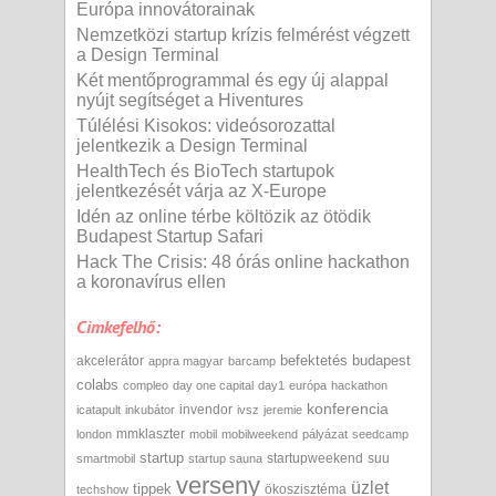
Európa innovátorainak
Nemzetközi startup krízis felmérést végzett
a Design Terminal
Két mentőprogrammal és egy új alappal
nyújt segítséget a Hiventures
Túlélési Kisokos: videósorozattal
jelentkezik a Design Terminal
HealthTech és BioTech startupok
jelentkezését várja az X-Europe
Idén az online térbe költözik az ötödik
Budapest Startup Safari
Hack The Crisis: 48 órás online hackathon
a koronavírus ellen
Cimkefelhő:
befektetés
budapest
akcelerátor
appra magyar
barcamp
colabs
compleo
day one capital
day1
európa
hackathon
konferencia
invendor
icatapult
inkubátor
ivsz
jeremie
mmklaszter
london
mobil
mobilweekend
pályázat
seedcamp
startup
startupweekend
suu
smartmobil
startup sauna
verseny
üzlet
tippek
ökoszisztéma
techshow