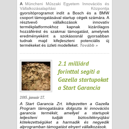
A
Müncheni Műszaki Egyetem Innovációs és
Vállalkozásalapítási Központja
gyorsítóprogramot indít a Bosch és a BMW
csoport támogatásával startup cégek számára. A
résztvevő vállalkozások innovatív
termékplatformokhoz kapnak kizárólagos
hozzáférést és szakmai támogatást, amelynek
eredményeként a szokásosnál gyorsabban
tudnak majd kifejleszteni potenciális új
termékeket és üzleti modelleket.
Tovább »
2.1 milliárd
forinttal segíti a
Gazella startupokat
a Start Garancia
2015. január 27.
A Start Garancia Zrt. kifejezetten a Gazella
Program támogatására dolgozta ki innovációs
garancia termékét, amellyel a startupok
teljesíteni tudják biztosítéknyújtási
kötelezettségüket a harmadik és negyedik
alprogramban támogatást elnyert vállalkozások.