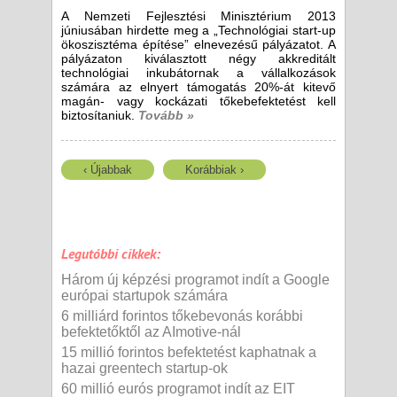
A Nemzeti Fejlesztési Minisztérium 2013
júniusában hirdette meg a „Technológiai start-up
ökoszisztéma építése” elnevezésű pályázatot. A
pályázaton kiválasztott négy akkreditált
technológiai inkubátornak a vállalkozások
számára az elnyert támogatás 20%-át kitevő
magán- vagy kockázati tőkebefektetést kell
biztosítaniuk.
Tovább »
‹ Újabbak
Korábbiak ›
Legutóbbi cikkek:
Három új képzési programot indít a Google
európai startupok számára
6 milliárd forintos tőkebevonás korábbi
befektetőktől az AImotive-nál
15 millió forintos befektetést kaphatnak a
hazai greentech startup-ok
60 millió eurós programot indít az EIT