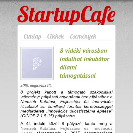
StartupCafe
Címlap
Cikkek
Események
8 vidéki városban
indulhat inkubátor
állami
támogatással
2016. augusztus 23.
8 projekt kapott a támogató szakpolitikai
véleményt pályázati anyagának benyújtásához a
Nemzeti Kutatási, Fejlesztési és Innovációs
Hivataltól az ötmilliárd forintos keretösszeggel
meghirdetett „Innovációs ökoszisztéma építése”
(GINOP-2.1.5-15) pályázatra.
A 44 induló közül 8 pályázó kapta meg a
Nemzeti Kutatási, Fejlesztési és Innovációs