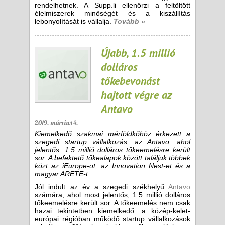
rendelhetnek. A Supp.li ellenőrzi a feltöltött
élelmiszerek minőségét és a kiszállítás
lebonyolítását is vállalja.
Tovább »
Újabb, 1.5 millió
dolláros
tőkebevonást
hajtott végre az
Antavo
2019. március 4.
Kiemelkedő szakmai mérföldkőhöz érkezett a
szegedi startup vállalkozás, az Antavo, ahol
jelentős, 1.5 millió dolláros tőkeemelésre került
sor. A befektető tőkealapok között találjuk többek
közt az iEurope-ot, az Innovation Nest-et és a
magyar ARETE-t.
Jól indult az év a szegedi székhelyű
Antavo
számára, ahol most jelentős, 1.5 millió dolláros
tőkeemelésre került sor. A tőkeemelés nem csak
hazai tekintetben kiemelkedő: a közép-kelet-
európai régióban működő startup vállalkozások