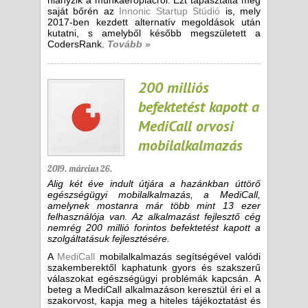
hiányzik a munkaerőpiacról. Ezt tapasztalta meg
saját bőrén az
Innonic Startup Stúdió
is, mely
2017-ben kezdett alternatív megoldások után
kutatni, s amelyből később megszületett a
CodersRank.
Tovább »
200 milliós
befektetést kapott a
MediCall orvosi
mobilalkalmazás
2019. március 26.
Alig két éve indult útjára a hazánkban úttörő
egészségügyi mobilalkalmazás, a MediCall,
amelynek mostanra már több mint 13 ezer
felhasználója van. Az alkalmazást fejlesztő cég
nemrég 200 millió forintos befektetést kapott a
szolgáltatásuk fejlesztésére.
A
MediCall
mobilalkalmazás segítségével valódi
szakemberektől kaphatunk gyors és szakszerű
válaszokat egészségügyi problémák kapcsán. A
beteg a MediCall alkalmazáson keresztül éri el a
szakorvost, kapja meg a hiteles tájékoztatást és