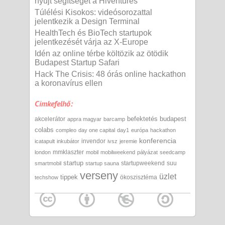
nyújt segítséget a Hiventures
Túlélési Kisokos: videósorozattal
jelentkezik a Design Terminal
HealthTech és BioTech startupok
jelentkezését várja az X-Europe
Idén az online térbe költözik az ötödik
Budapest Startup Safari
Hack The Crisis: 48 órás online hackathon
a koronavírus ellen
Cimkefelhő:
befektetés
budapest
akcelerátor
appra magyar
barcamp
colabs
compleo
day one capital
day1
európa
hackathon
konferencia
invendor
icatapult
inkubátor
ivsz
jeremie
mmklaszter
london
mobil
mobilweekend
pályázat
seedcamp
startup
startupweekend
suu
smartmobil
startup sauna
verseny
üzlet
tippek
ökoszisztéma
techshow