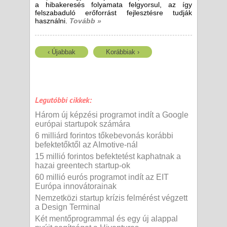
a hibakeresés folyamata felgyorsul, az így
felszabaduló erőforrást fejlesztésre tudják
használni.
Tovább »
‹ Újabbak
Korábbiak ›
Legutóbbi cikkek:
Három új képzési programot indít a Google
európai startupok számára
6 milliárd forintos tőkebevonás korábbi
befektetőktől az AImotive-nál
15 millió forintos befektetést kaphatnak a
hazai greentech startup-ok
60 millió eurós programot indít az EIT
Európa innovátorainak
Nemzetközi startup krízis felmérést végzett
a Design Terminal
Két mentőprogrammal és egy új alappal