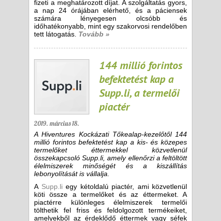
fizeti a meghatározott díjat. A szolgáltatás gyors,
a nap 24 órájában elérhető, és a páciensek
számára lényegesen olcsóbb és
időhatékonyabb, mint egy szakorvosi rendelőben
tett látogatás.
Tovább »
144 millió forintos
befektetést kap a
Supp.li, a termelői
piactér
2019. március 18.
A Hiventures Kockázati Tőkealap-kezelőtől 144
millió forintos befektetést kap a kis- és közepes
termelőket éttermekkel közvetlenül
összekapcsoló Supp.li, amely ellenőrzi a feltöltött
élelmiszerek minőségét és a kiszállítás
lebonyolítását is vállalja.
A
Supp.li
egy kétoldalú piactér, ami közvetlenül
köti össze a termelőket és az éttermeket. A
piactérre különleges élelmiszerek termelői
tölthetik fel friss és feldolgozott termékeiket,
amelyekből az érdeklődő éttermek vagy séfek