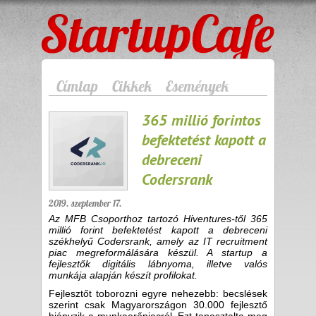
StartupCafe
Címlap
Cikkek
Események
365 millió forintos
befektetést kapott a
debreceni
Codersrank
2019. szeptember 17.
Az MFB Csoporthoz tartozó Hiventures-től 365
millió forint befektetést kapott a debreceni
székhelyű Codersrank, amely az IT recruitment
piac megreformálására készül. A startup a
fejlesztők digitális lábnyoma, illetve valós
munkája alapján készít profilokat.
Fejlesztőt toborozni egyre nehezebb: becslések
szerint csak Magyarországon 30.000 fejlesztő