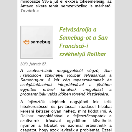
mindössze 9%-a jut el ekkora tőkeemelésig, az
Antavo sikere tehát nemzetközileg is mérhető.
Tovább »
Felvásárolja a
Samebug-ot a San
Franciscó-i
székhelyű Rollbar
2019. február 27.
A szoftverhibák megfigyelését végző, San
Franciscó-i székhelyű Rollbar felvásárolja a
Samebug-ot. A két cég tapasztalatainak és
szolgáltatásainak integrálásával a jövőben
együttes erővel kínálnak megoldást a
programhibák valós időben történő kiszűrésére.
A fejlesztők idejének nagyjából fele telik
hibakereséssel és javítással, ráadásul hibákat
keresni kétszer olyan nehéz, mint kódot írni. A
Rollbar
megoldásával a fejlesztőcsapatok a
szoftverek írásával egyidőben követhetik
nyomon a hibákat és azonnal értesíthetik a
csapatot, hogy azok javítsák a problémát. Ezzel